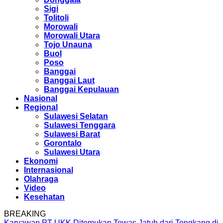
Sigi
Tolitoli
Morowali
Morowali Utara
Tojo Unauna
Buol
Poso
Banggai
Banggai Laut
Banggai Kepulauan
Nasional
Regional
Sulawesi Selatan
Sulawesi Tenggara
Sulawesi Barat
Gorontalo
Sulawesi Utara
Ekonomi
Internasional
Olahraga
Video
Kesehatan
BREAKING
Karyawan PT UKK Ditemukan Tewas Jatuh dari Tongkang di