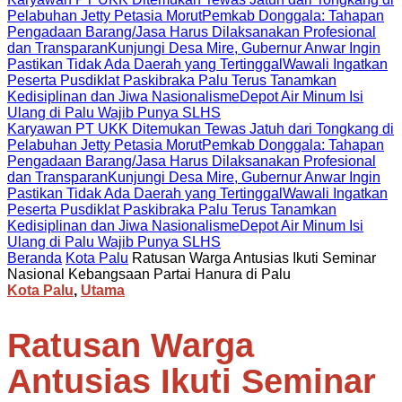
Pelabuhan Jetty Petasia Morut
Pemkab Donggala: Tahapan
Pengadaan Barang/Jasa Harus Dilaksanakan Profesional
dan Transparan
Kunjungi Desa Mire, Gubernur Anwar Ingin
Pastikan Tidak Ada Daerah yang Tertinggal
Wawali Ingatkan
Peserta Pusdiklat Paskibraka Palu Terus Tanamkan
Kedisiplinan dan Jiwa Nasionalisme
Depot Air Minum Isi
Ulang di Palu Wajib Punya SLHS
Karyawan PT UKK Ditemukan Tewas Jatuh dari Tongkang di
Pelabuhan Jetty Petasia Morut
Pemkab Donggala: Tahapan
Pengadaan Barang/Jasa Harus Dilaksanakan Profesional
dan Transparan
Kunjungi Desa Mire, Gubernur Anwar Ingin
Pastikan Tidak Ada Daerah yang Tertinggal
Wawali Ingatkan
Peserta Pusdiklat Paskibraka Palu Terus Tanamkan
Kedisiplinan dan Jiwa Nasionalisme
Depot Air Minum Isi
Ulang di Palu Wajib Punya SLHS
Beranda
Kota Palu
Ratusan Warga Antusias Ikuti Seminar
Nasional Kebangsaan Partai Hanura di Palu
Kota Palu
,
Utama
Ratusan Warga
Antusias Ikuti Seminar