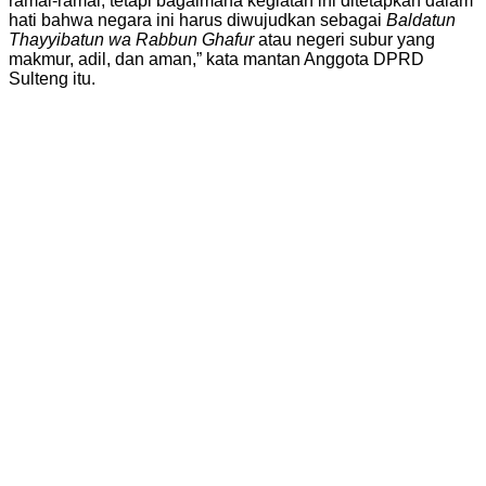
ramai-ramai, tetapi bagaimana kegiatan ini ditetapkan dalam
hati bahwa negara ini harus diwujudkan sebagai
Baldatun
Thayyibatun wa Rabbun Ghafur
atau negeri subur yang
makmur, adil, dan aman,” kata mantan Anggota DPRD
Sulteng itu.