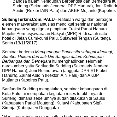
Bangsa dalam Kehidupan Berbangsa dan Bernegara itu 
Sudding (Sekretaris Jenderal DPP Hanura), Joni Rolind
Abidin (Rektor IAIN Palu) dan AKBP Mujianto (Kapolre
SultengTerkini.Com, PALU
– Ratusan warga dari berbagai
elemen masyarakat antusias mengikuti seminar nasional
kebangsaan yang digelar pimpinan Fraksi Partai Hanura
Majelis Permusyawaratan Rakyat (MPR) RI di salah satu
hotel di Jalan Cumi-cumi Palu, Sulawesi Tengah (Sulteng),
Senin (13/11/2017).
Seminar bertema
Memperteguh Pancasila sebagai Ideologi,
Sumber Hukum dan Jati Diri Bangsa dalam Kehidupan
Berbangsa dan Bernegara
itu menghadirkan sejumlah
narasumber yaitu Sarifuddin Sudding (Sekretaris Jenderal
DPP Hanura), Joni Rolindrawan (anggota DPR RI Fraksi
Hanura), Zainal Abidin (Rektor IAIN Palu) dan AKBP
Mujianto (Kapolres Palu).
Sarifuddin Sudding mengatakan, seminar kebangsaan di
Kota Palu ini merupakan kegiatan reses terakhirnya di
Sulteng, dimana sebelumnya sudah dilakukan di Sausu
(Kabupaten Parigi Moutong), Kulawi (Kabupaten Sigi),
Sirenja (Kabupaten Donggala).
“Masa reses ini saya manfaatkan bertemu dengan warga dan