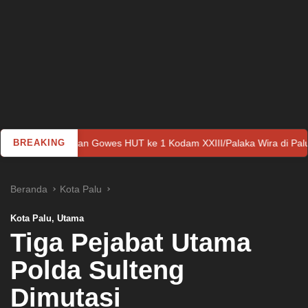
n Gowes HUT ke 1 Kodam XXIII/Palaka Wira di Palu
BREAKING
Tak Be
Beranda
Kota Palu
Kota Palu
,
Utama
Tiga Pejabat Utama
Polda Sulteng
Dimutasi