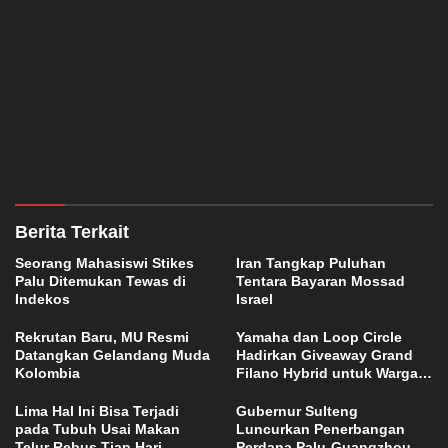
Berita Terkait
Seorang Mahasiswi Stikes
Iran Tangkap Puluhan
Palu Ditemukan Tewas di
Tentara Bayaran Mossad
Indekos
Israel
Rekrutan Baru, MU Resmi
Yamaha dan Loop Circle
Datangkan Gelandang Muda
Hadirkan Giveaway Grand
Kolombia
Filano Hybrid untuk Warga
Palu
Lima Hal Ini Bisa Terjadi
Gubernur Sulteng
pada Tubuh Usai Makan
Luncurkan Penerbangan
Telur Rebus Tiap Hari
Perdana Palu-Guangzhou