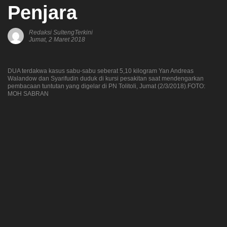
Penjara
Redaksi SultengTerkini
Jumat, 2 Maret 2018
DUA terdakwa kasus sabu-sabu seberat 5,10 kilogram Yan Andreas
Walandow dan Syarifudin duduk di kursi pesakitan saat mendengarkan
pembacaan tuntutan yang digelar di PN Tolitoli, Jumat (2/3/2018).FOTO:
MOH SABRAN