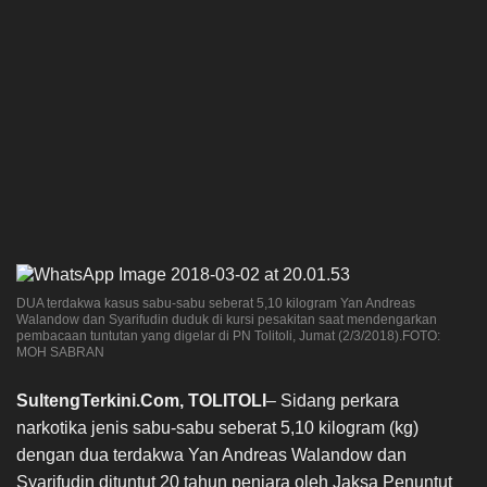
DUA terdakwa kasus sabu-sabu seberat 5,10 kilogram Yan Andreas
Walandow dan Syarifudin duduk di kursi pesakitan saat mendengarkan
pembacaan tuntutan yang digelar di PN Tolitoli, Jumat (2/3/2018).FOTO:
MOH SABRAN
SultengTerkini.Com, TOLITOLI
– Sidang perkara
narkotika jenis sabu-sabu seberat 5,10 kilogram (kg)
dengan dua terdakwa Yan Andreas Walandow dan
Syarifudin dituntut 20 tahun penjara oleh Jaksa Penuntut