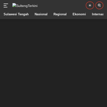
Sulawesi Tengah
Nasional
Regional
Ekonomi
Internasio
Langsung
ke
konten