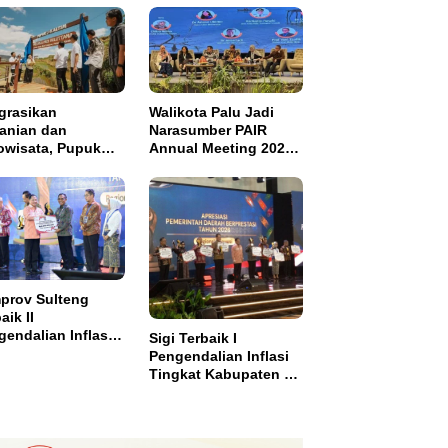
grasikan
Walikota Palu Jadi
tanian dan
Narasumber PAIR
owisata, Pupuk
Annual Meeting 2026
tim Resmikan
di Makassar
pung Sawah
di di Bulutana
el
prov Sulteng
aik II
endalian Inflasi,
Sigi Terbaik I
ma Insentif Rp2
Pengendalian Inflasi
ar
Tingkat Kabupaten se
Sulawesi dan Dapat
Insentif Rp3 Miliar