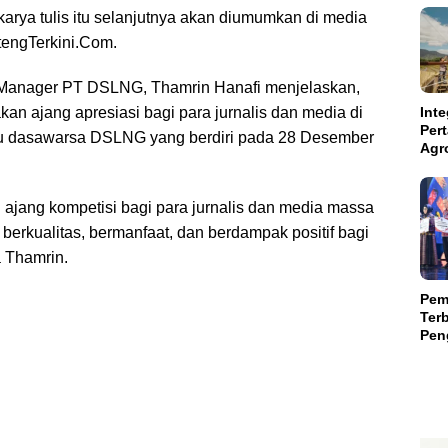
karya tulis itu selanjutnya akan diumumkan di media
tengTerkini.Com.
 Manager PT DSLNG, Thamrin Hanafi menjelaskan,
n ajang apresiasi bagi para jurnalis dan media di
Inte
Per
atu dasawarsa DSLNG yang berdiri pada 28 Desember
Agr
Kal
Kam
Aba
ajang kompetisi bagi para jurnalis dan media massa
Suls
 berkualitas, bermanfaat, dan berdampak positif bagi
a Thamrin.
Pem
Terb
Peng
Teri
Mili