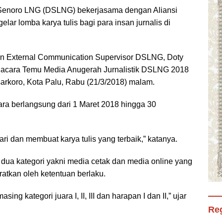
Senoro LNG (DSLNG) bekerjasama dengan Aliansi
lar lomba karya tulis bagi para insan jurnalis di
kan External Communication Supervisor DSLNG, Doty
m acara Temu Media Anugerah Jurnalistik DSLNG 2018
arkoro, Kota Palu, Rabu (21/3/2018) malam.
tara berlangsung dari 1 Maret 2018 hingga 30
i dan membuat karya tulis yang terbaik,” katanya.
i dua kategori yakni media cetak dan media online yang
atkan oleh ketentuan berlaku.
g kategori juara I, II, III dan harapan I dan II,” ujar
Reg