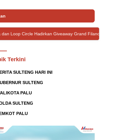
tan
le Hadirkan Giveaway Grand Filano Hybrid untuk Warga Palu
ik Terkini
ERITA SULTENG HARI INI
UBERNUR SULTENG
ALIKOTA PALU
OLDA SULTENG
EMKOT PALU