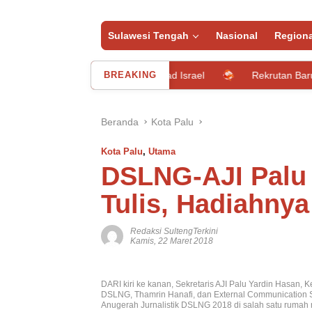
Sulawesi Tengah
Nasional
Regiona
n Tentara Bayaran Mossad Israel
BREAKING
Rekrutan Baru, MU Resmi
Beranda
Kota Palu
Kota Palu
,
Utama
DSLNG-AJI Palu
Tulis, Hadiahny
Redaksi SultengTerkini
Kamis, 22 Maret 2018
DARI kiri ke kanan, Sekretaris AJI Palu Yardin Hasan
DSLNG, Thamrin Hanafi, dan External Communication 
Anugerah Jurnalistik DSLNG 2018 di salah satu rumah