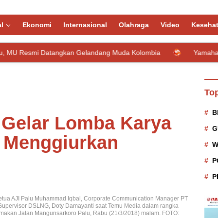
l
Ekonomi
Internasional
Olahraga
Video
Keseha
 Datangkan Gelandang Muda Kolombia
Yamaha dan Loop Circ
Top
B
 Gelar Lomba Karya
G
a Menggiurkan
W
P
P
, Ketua AJI Palu Muhammad Iqbal, Corporate Communication Manager PT
Supervisor DSLNG, Doty Damayanti saat Temu Media dalam rangka
 makan Jalan Mangunsarkoro Palu, Rabu (21/3/2018) malam. FOTO: