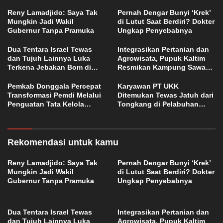
Reny Lamadjido: Saya Tak
Pernah Dengar Bunyi ‘Krek’
Mungkin Jadi Wakil
di Lutut Saat Berdiri? Dokter
Gubernur Tanpa Pramuka
Ungkap Penyebabnya
Dua Tentara Israel Tewas
Integrasikan Pertanian dan
dan Tujuh Lainnya Luka
Agrowisata, Pupuk Kaltim
Terkena Jebakan Bom di
Resmikan Kampung Sawah
Lebanon
Abadi di Bulutana Sulsel
Pemkab Donggala Percepat
Karyawan PT UKK
Transformasi Pemdi Melalui
Ditemukan Tewas Jatuh dari
Penguatan Tata Kelola
Tongkang di Pelabuhan
Domain OPD
Jetty Petasia Morut
Rekomendasi untuk kamu
Reny Lamadjido: Saya Tak
Pernah Dengar Bunyi ‘Krek’
Mungkin Jadi Wakil
di Lutut Saat Berdiri? Dokter
Gubernur Tanpa Pramuka
Ungkap Penyebabnya
Dua Tentara Israel Tewas
Integrasikan Pertanian dan
dan Tujuh Lainnya Luka
Agrowisata, Pupuk Kaltim