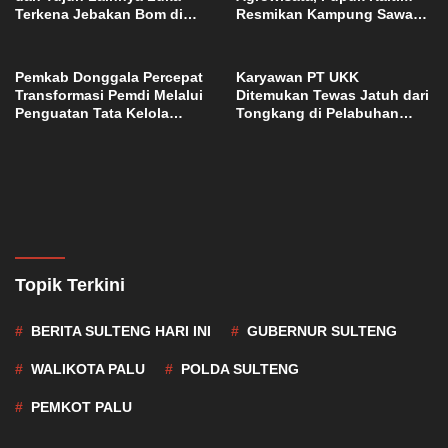
Terkena Jebakan Bom di
Resmikan Kampung Sawah
Lebanon
Abadi di Bulutana Sulsel
Pemkab Donggala Percepat
Karyawan PT UKK
Transformasi Pemdi Melalui
Ditemukan Tewas Jatuh dari
Penguatan Tata Kelola
Tongkang di Pelabuhan
Domain OPD
Jetty Petasia Morut
Topik Terkini
BERITA SULTENG HARI INI
GUBERNUR SULTENG
WALIKOTA PALU
POLDA SULTENG
PEMKOT PALU