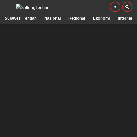
Sulawesi Tengah
Nasional
Regional
Ekonomi
Internasio
Langsung
ke
konten