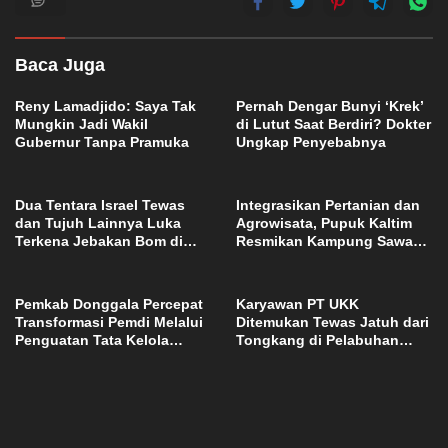
Baca Juga
Reny Lamadjido: Saya Tak
Pernah Dengar Bunyi ‘Krek’
Mungkin Jadi Wakil
di Lutut Saat Berdiri? Dokter
Gubernur Tanpa Pramuka
Ungkap Penyebabnya
Dua Tentara Israel Tewas
Integrasikan Pertanian dan
dan Tujuh Lainnya Luka
Agrowisata, Pupuk Kaltim
Terkena Jebakan Bom di
Resmikan Kampung Sawah
Lebanon
Abadi di Bulutana Sulsel
Pemkab Donggala Percepat
Karyawan PT UKK
Transformasi Pemdi Melalui
Ditemukan Tewas Jatuh dari
Penguatan Tata Kelola
Tongkang di Pelabuhan
Domain OPD
Jetty Petasia Morut