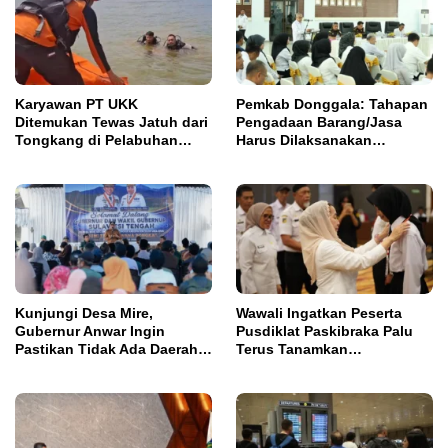
Karyawan PT UKK
Pemkab Donggala: Tahapan
Ditemukan Tewas Jatuh dari
Pengadaan Barang/Jasa
Tongkang di Pelabuhan
Harus Dilaksanakan
Jetty Petasia Morut
Profesional dan Transparan
Kunjungi Desa Mire,
Wawali Ingatkan Peserta
Gubernur Anwar Ingin
Pusdiklat Paskibraka Palu
Pastikan Tidak Ada Daerah
Terus Tanamkan
yang Tertinggal
Kedisiplinan dan Jiwa
Nasionalisme