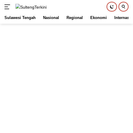
Sulawesi Tengah
Nasional
Regional
Ekonomi
Internasio
Langsung
ke
konten