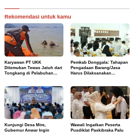
Rekomendasi untuk kamu
Karyawan PT UKK
Pemkab Donggala: Tahapan
Ditemukan Tewas Jatuh dari
Pengadaan Barang/Jasa
Tongkang di Pelabuhan
Harus Dilaksanakan
Jetty Petasia Morut
Profesional dan Transparan
Kunjungi Desa Mire,
Wawali Ingatkan Peserta
Gubernur Anwar Ingin
Pusdiklat Paskibraka Palu