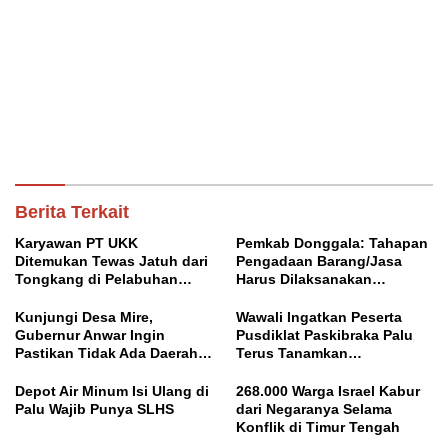
Berita Terkait
Karyawan PT UKK
Pemkab Donggala: Tahapan
Ditemukan Tewas Jatuh dari
Pengadaan Barang/Jasa
Tongkang di Pelabuhan
Harus Dilaksanakan
Jetty Petasia Morut
Profesional dan Transparan
Kunjungi Desa Mire,
Wawali Ingatkan Peserta
Gubernur Anwar Ingin
Pusdiklat Paskibraka Palu
Pastikan Tidak Ada Daerah
Terus Tanamkan
yang Tertinggal
Kedisiplinan dan Jiwa
Nasionalisme
Depot Air Minum Isi Ulang di
268.000 Warga Israel Kabur
Palu Wajib Punya SLHS
dari Negaranya Selama
Konflik di Timur Tengah