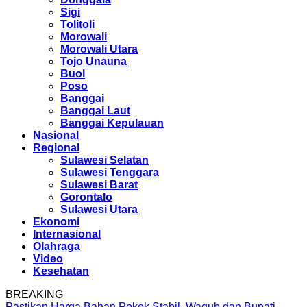
Sigi
Tolitoli
Morowali
Morowali Utara
Tojo Unauna
Buol
Poso
Banggai
Banggai Laut
Banggai Kepulauan
Nasional
Regional
Sulawesi Selatan
Sulawesi Tenggara
Sulawesi Barat
Gorontalo
Sulawesi Utara
Ekonomi
Internasional
Olahraga
Video
Kesehatan
BREAKING
Pastikan Harga Bahan Pokok Stabil, Wagub dan Bupati