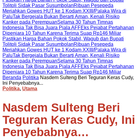
Tolitoli Sidak Pasar Susumbolan
Ribuan Pesepeda
Meriahkan Gowes HUT ke 1 Kodam XXIII/Palaka Wira di
Palu
Tak Bergejala Bukan Berarti Aman, Kenali Risiko
Kanker pada Perempuan
Selama 30 Tahun Timnas
Indonesia Tak Bisa Juara Piala AFF
Eks Pejabat Pertahanan
Dipenjara 10 Tahun Karena Terima Suap Rp146 Miliar
Pastikan Harga Bahan Pokok Stabil, Wagub dan Bupati
Tolitoli Sidak Pasar Susumbolan
Ribuan Pesepeda
Meriahkan Gowes HUT ke 1 Kodam XXIII/Palaka Wira di
Palu
Tak Bergejala Bukan Berarti Aman, Kenali Risiko
Kanker pada Perempuan
Selama 30 Tahun Timnas
Indonesia Tak Bisa Juara Piala AFF
Eks Pejabat Pertahanan
Dipenjara 10 Tahun Karena Terima Suap Rp146 Miliar
Beranda
Politika
Nasdem Sulteng Beri Teguran Keras Cudy,
Ini Penyebabnya...
Politika
,
Utama
Nasdem Sulteng Beri
Teguran Keras Cudy, Ini
Penyebabnya…