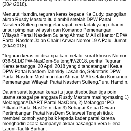
(20/4/2018).
Menurut Hamdin, teguran keras kepada Ka Cudy, panggilan
akrab Rusdy Mastura itu diambil setelah DPW Partai
Nasdem Sulteng menggelar rapat mendadak yang dihadiri
unsur pimpinan wilayah dan Komando Pemenangan
Wilayah Partai Nasdem Sulteng Ahmad M Ali di kantor DPW
Partai Nasdem Jalan Chairil Anwar Nomor 19 A Palu, Jumat
(20/4/2018).
“Teguran keras ini disampaikan melalui surat khusus Nomor
036-SI.1/DPW-NasDem-Sulteng/IV/2018, perihal Teguran
Keras tertanggal 20 April 2018 yang ditandatangani Ketua
DPW Partai Nasdem Tahmidy Lasahido, Sekretaris DPW
Partai Nasdem Muslimun dan Ahmad M Ali selaku Komando
Pemenangan Wilayah Partai Nasdem Sulteng,” urai Hamdin.
Dalam surat teguran keras itu juga disebutkan tiga poin
utama sebagai pelanggara Rusdy Mastura masing-masing 1)
Melanggar AD/ART Partai NasDem, 2) Melanggar PO
Pilkada Partai NasDem, dan 3) Sebagai Ketua Dewan
Pertimbangan Partai NasDem Sulawesi Tengah tidak
memberi contoh yang baik kepada kader partai karena
menghadiri acara kampanye akbar pasangan Vera Elena
Laruni-Taufik Burhan.