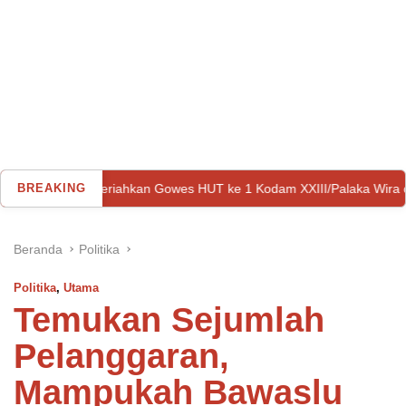
iahkan Gowes HUT ke 1 Kodam XXIII/Palaka Wira di Palu
BREAKING
T
Beranda
Politika
Politika
,
Utama
Temukan Sejumlah
Pelanggaran,
Mampukah Bawaslu