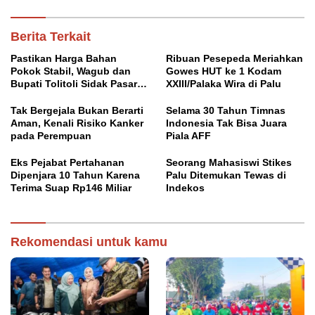
Berita Terkait
Pastikan Harga Bahan
Ribuan Pesepeda Meriahkan
Pokok Stabil, Wagub dan
Gowes HUT ke 1 Kodam
Bupati Tolitoli Sidak Pasar
XXIII/Palaka Wira di Palu
Susumbolan
Tak Bergejala Bukan Berarti
Selama 30 Tahun Timnas
Aman, Kenali Risiko Kanker
Indonesia Tak Bisa Juara
pada Perempuan
Piala AFF
Eks Pejabat Pertahanan
Seorang Mahasiswi Stikes
Dipenjara 10 Tahun Karena
Palu Ditemukan Tewas di
Terima Suap Rp146 Miliar
Indekos
Rekomendasi untuk kamu