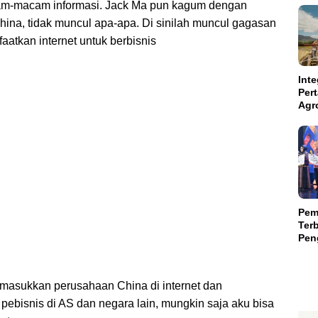
cam-macam informasi. Jack Ma pun kagum dengan
China, tidak muncul apa-apa. Di sinilah muncul gagasan
atkan internet untuk berbisnis
Inte
Per
Agr
Kal
Kam
Aba
Suls
Pem
Terb
Peng
Teri
Mili
memasukkan perusahaan China di internet dan
bisnis di AS dan negara lain, mungkin saja aku bisa