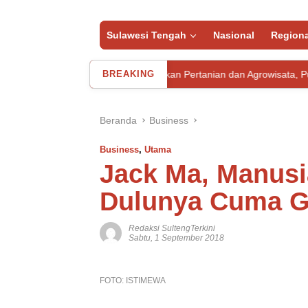
Sulawesi Tengah
Nasional
Regiona
Integrasikan Pertanian dan Agrowisata, Pupuk Kaltim Resmi
BREAKING
Beranda
Business
Business
,
Utama
Jack Ma, Manusia
Dulunya Cuma G
Redaksi SultengTerkini
Sabtu, 1 September 2018
FOTO: ISTIMEWA