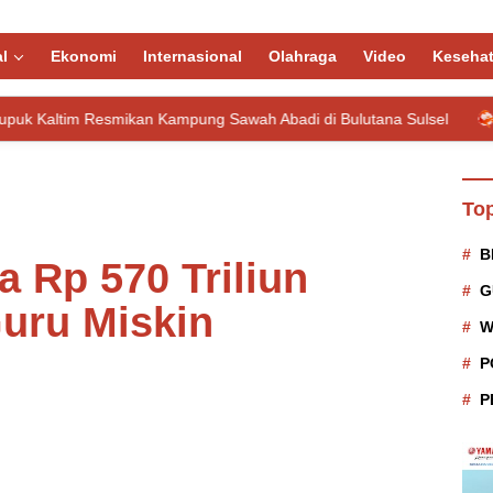
l
Ekonomi
Internasional
Olahraga
Video
Keseha
kan Kampung Sawah Abadi di Bulutana Sulsel
Pemkab Donggal
Top
B
 Rp 570 Triliun
G
uru Miskin
W
P
P