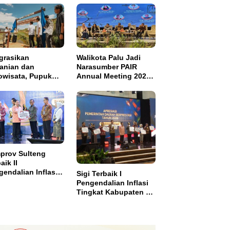
grasikan
Walikota Palu Jadi
tanian dan
Narasumber PAIR
owisata, Pupuk
Annual Meeting 2026
tim Resmikan
di Makassar
pung Sawah
di di Bulutana
el
prov Sulteng
aik II
endalian Inflasi,
Sigi Terbaik I
ma Insentif Rp2
Pengendalian Inflasi
ar
Tingkat Kabupaten se
Sulawesi dan Dapat
Insentif Rp3 Miliar