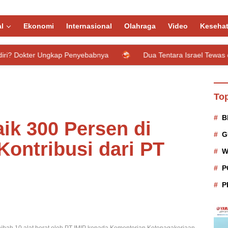
l
Ekonomi
Internasional
Olahraga
Video
Keseha
kap Penyebabnya
Dua Tentara Israel Tewas dan Tujuh Lainny
Top
B
ik 300 Persen di
G
Kontribusi dari PT
W
P
P
ibah 10 alat berat oleh PT IMIP kepada Kementerian Ketenagakerjaan