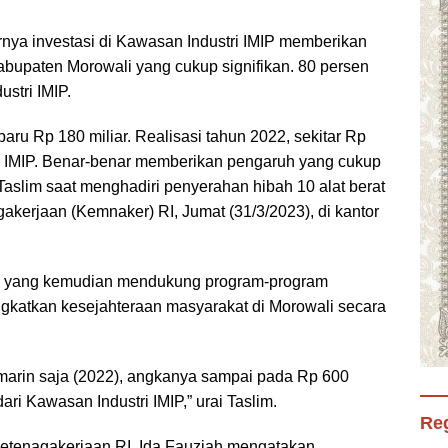
rnya investasi di Kawasan Industri IMIP memberikan
bupaten Morowali yang cukup signifikan. 80 persen
ustri IMIP.
baru Rp 180 miliar. Realisasi tahun 2022, sekitar Rp
 PT IMIP. Benar-benar memberikan pengaruh yang cukup
Taslim saat menghadiri penyerahan hibah 10 alat berat
kerjaan (Kemnaker) RI, Jumat (31/3/2023), di kantor
lim, yang kemudian mendukung program-program
gkatkan kesejahteraan masyarakat di Morowali secara
kemarin saja (2022), angkanya sampai pada Rp 600
f dari Kawasan Industri IMIP,” urai Taslim.
Reg
 Ketenagakerjaan RI, Ida Fauziah mengatakan,