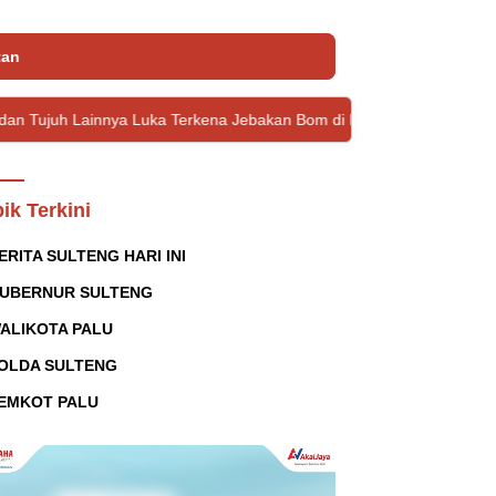
tan
a Luka Terkena Jebakan Bom di Lebanon
McDonald’s Indones
ik Terkini
ERITA SULTENG HARI INI
UBERNUR SULTENG
ALIKOTA PALU
OLDA SULTENG
EMKOT PALU