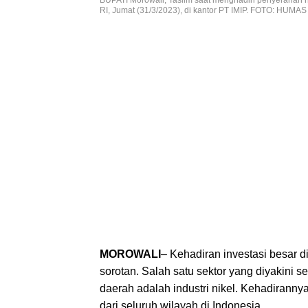
RI, Jumat (31/3/2023), di kantor PT IMIP. FOTO: HUMAS
MOROWALI
– Kehadiran investasi besar 
sorotan. Salah satu sektor yang diyakini
daerah adalah industri nikel. Kehadiranny
dari seluruh wilayah di Indonesia.