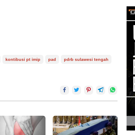
kontibusi pt imip
pad
pdrb sulawesi tengah