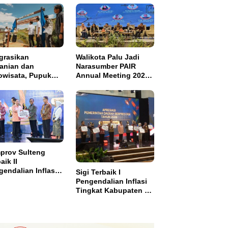
grasikan
Walikota Palu Jadi
tanian dan
Narasumber PAIR
owisata, Pupuk
Annual Meeting 2026
tim Resmikan
di Makassar
pung Sawah
di di Bulutana
el
prov Sulteng
aik II
endalian Inflasi,
Sigi Terbaik I
ma Insentif Rp2
Pengendalian Inflasi
ar
Tingkat Kabupaten se
Sulawesi dan Dapat
Insentif Rp3 Miliar