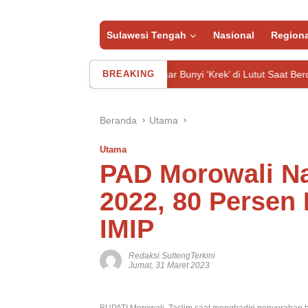
Sulawesi Tengah
Nasional
Regiona
Pernah Dengar Bunyi ‘Krek’ di Lutut Saat Berdiri? Dokter Ung
BREAKING
Beranda
Utama
Utama
PAD Morowali Na
2022, 80 Persen 
IMIP
Redaksi SultengTerkini
Jumat, 31 Maret 2023
BUPATI Morowali, Taslim saat menghadiri penyerahan h