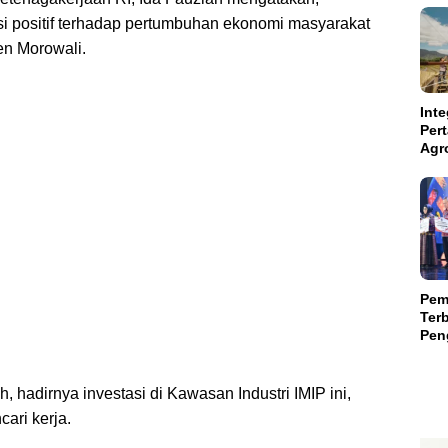
i positif terhadap pertumbuhan ekonomi masyarakat
en Morowali.
Inte
Per
Agr
Kal
Kam
Aba
Suls
Pem
Terb
Peng
Teri
Mili
h, hadirnya investasi di Kawasan Industri IMIP ini,
ari kerja.