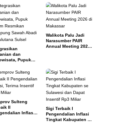
Walikota Palu Jadi
Narasumber PAIR
Annual Meeting 2026
grasikan
di Makassar
tanian dan
owisata, Pupuk
tim Resmikan
pung Sawah
di di Bulutana
el
prov Sulteng
aik II
Sigi Terbaik I
endalian Inflasi,
Pengendalian Inflasi
ma Insentif Rp2
Tingkat Kabupaten se
ar
Sulawesi dan Dapat
Insentif Rp3 Miliar