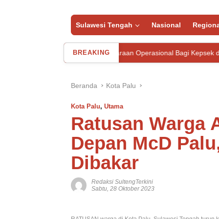
Sulawesi Tengah
Nasional
Regiona
 Sigi Serahkan 21 Kendaraan Operasional Bagi Kepsek di Wilayah Kula
BREAKING
Beranda
Kota Palu
Kota Palu
,
Utama
Ratusan Warga Ak
Depan McD Palu,
Dibakar
Redaksi SultengTerkini
Sabtu, 28 Oktober 2023
RATUSAN warga di Kota Palu, Sulawesi Tengah turun ke