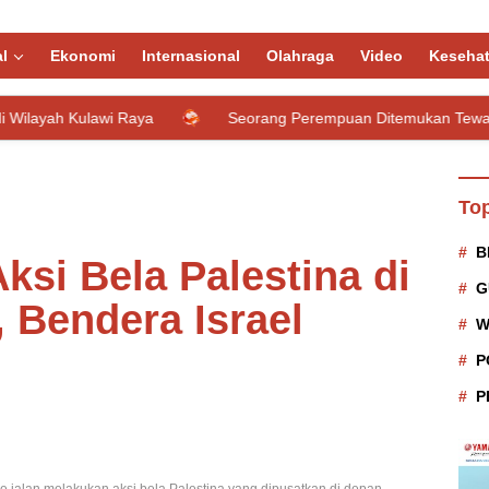
l
Ekonomi
Internasional
Olahraga
Video
Keseha
wi Raya
Seorang Perempuan Ditemukan Tewas Tanpa Busana
Top
B
si Bela Palestina di
G
 Bendera Israel
W
P
P
 jalan melakukan aksi bela Palestina yang dipusatkan di depan