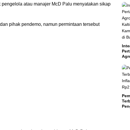
k pengelola atau manajer McD Palu menyatakan sikap
t dan pihak pendemo, namun permintaan tersebut
Inte
Per
Agr
Kal
Kam
Aba
Suls
Pem
Terb
Peng
Teri
Mili