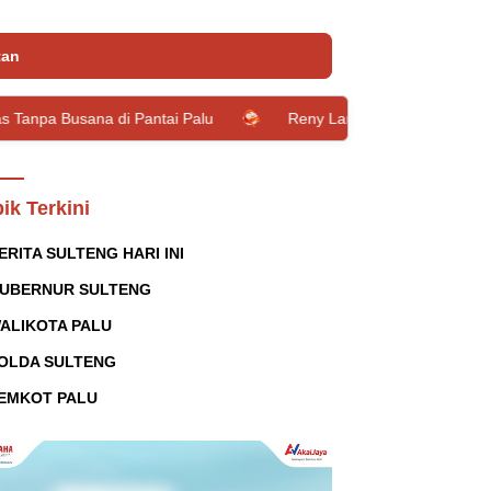
tan
 di Pantai Palu
Reny Lamadjido: Saya Tak Mungkin Jadi W
ik Terkini
ERITA SULTENG HARI INI
UBERNUR SULTENG
ALIKOTA PALU
OLDA SULTENG
EMKOT PALU