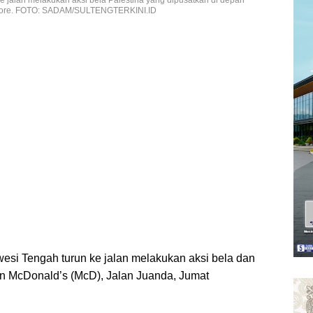
) sore. FOTO: SADAM/SULTENGTERKINI.ID
wesi Tengah turun ke jalan melakukan aksi bela dan
an McDonald’s (McD), Jalan Juanda, Jumat