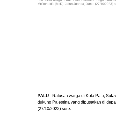
McDonald's (McD), Jalan Juanda, Jumat (27/10/2023
PALU
– Ratusan warga di Kota Palu, Sula
dukung Palestina yang dipusatkan di dep
(27/10/2023) sore.