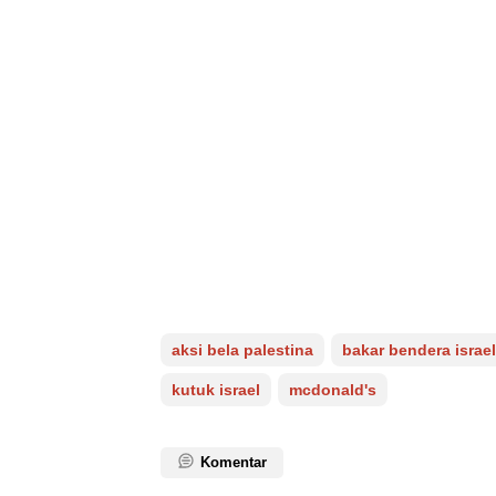
aksi bela palestina
bakar bendera israel
kutuk israel
mcdonald's
Komentar