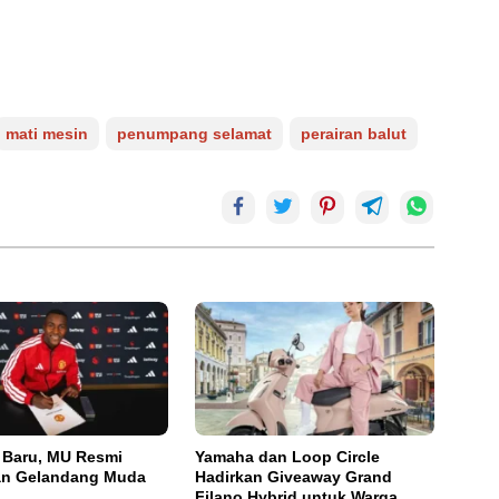
mati mesin
penumpang selamat
perairan balut
 Baru, MU Resmi
Yamaha dan Loop Circle
an Gelandang Muda
Hadirkan Giveaway Grand
a
Filano Hybrid untuk Warga