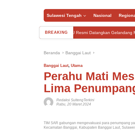
Sulawesi Tengah
Nasional
Regiona
Rekrutan Baru, MU Resmi Datangkan Gelandang Muda Kolombia
BREAKING
Beranda
Banggai Laut
Banggai Laut
,
Utama
Perahu Mati Mesi
Lima Penumpang
Redaksi SultengTerkini
Rabu, 20 Maret 2024
TIM SAR gabungan mengevakuasi para penumpang yang
Kecamatan Banggai, Kabupaten Banggai Laut, Sulawe