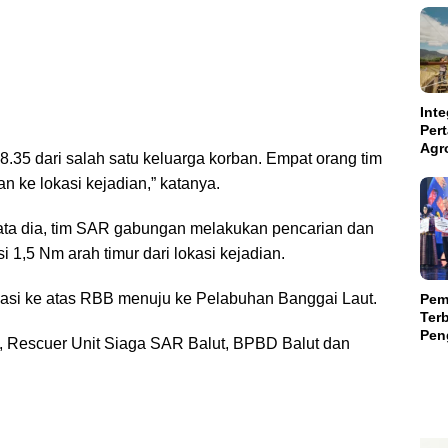
Inte
Per
Agr
08.35 dari salah satu keluarga korban. Empat orang tim
Kal
 ke lokasi kejadian,” katanya.
Kam
Aba
Suls
ata dia, tim SAR gabungan melakukan pencarian dan
1,5 Nm arah timur dari lokasi kejadian.
si ke atas RBB menuju ke Pelabuhan Banggai Laut.
Pem
Terb
Peng
 Rescuer Unit Siaga SAR Balut, BPBD Balut dan
Teri
Mili