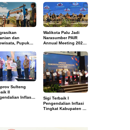
grasikan
Walikota Palu Jadi
tanian dan
Narasumber PAIR
owisata, Pupuk
Annual Meeting 2026
tim Resmikan
di Makassar
pung Sawah
di di Bulutana
el
prov Sulteng
aik II
endalian Inflasi,
Sigi Terbaik I
ma Insentif Rp2
Pengendalian Inflasi
ar
Tingkat Kabupaten se
Sulawesi dan Dapat
Insentif Rp3 Miliar