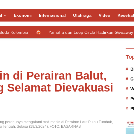
l
Ekonomi
Internasional
Olahraga
Video
Keseha
Yamaha dan Loop Circle Hadirkan Giveaway Grand Filano Hy
Top
B
n di Perairan Balut,
G
 Selamat Dievakuasi
W
P
P
 perahunya mengalami mati mesin di Perairan Laut Pulau Tumbak,
si Tengah, Selasa (19/3/2024). FOTO: BASARNAS