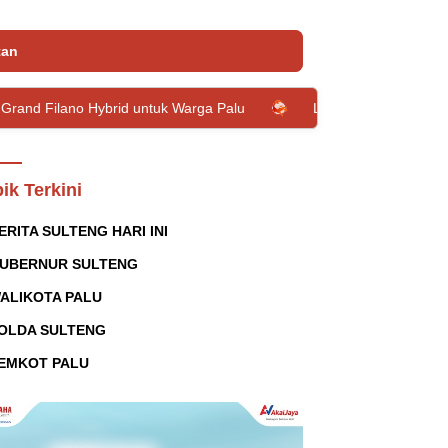
tan
brid untuk Warga Palu
Lima Hal Ini Bisa Terjadi pada Tubu
ik Terkini
ERITA SULTENG HARI INI
UBERNUR SULTENG
ALIKOTA PALU
OLDA SULTENG
EMKOT PALU