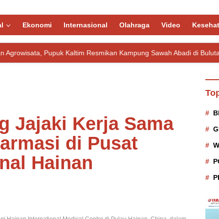
l
Ekonomi
Internasional
Olahraga
Video
Keseha
k Kaltim Resmikan Kampung Sawah Abadi di Bulutana Sulsel
Top
B
g Jajaki Kerja Sama
G
armasi di Pusat
W
onal Hainan
P
P
Hainan International Medical Center di Pulau Hainan, China, dalam