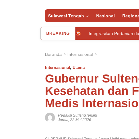
Sulawesi Tengah
Nasional
Regiona
nya di Baubau
BREAKING
Integrasikan Pertanian dan Agrowisata, Pupu
Beranda
Internasional
Internasional
,
Utama
Gubernur Sulten
Kesehatan dan F
Medis Internasi
Redaksi SultengTerkini
Jumat, 22 Mei 2026
GUBERNUR Sulawesi Tengah, Anwar Hafid mengunjungi 