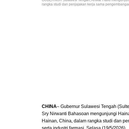
rangka studi dan penjajakan kerja sama pengembangan 
CHINA
– Gubernur Sulawesi Tengah (Sult
Sry Nirwanti Bahasoan mengunjungi Hainan
Hainan, China, dalam rangka studi dan p
serta industri farmasi, Selasa (19/5/2026).