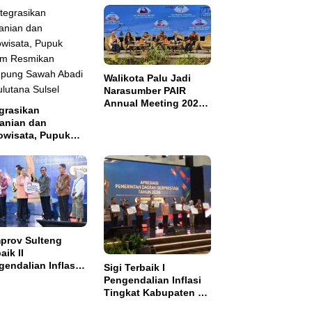
Walikota Palu Jadi
Narasumber PAIR
Annual Meeting 2026
grasikan
di Makassar
tanian dan
owisata, Pupuk
tim Resmikan
pung Sawah
di di Bulutana
el
prov Sulteng
aik II
endalian Inflasi,
Sigi Terbaik I
ma Insentif Rp2
Pengendalian Inflasi
ar
Tingkat Kabupaten se
Sulawesi dan Dapat