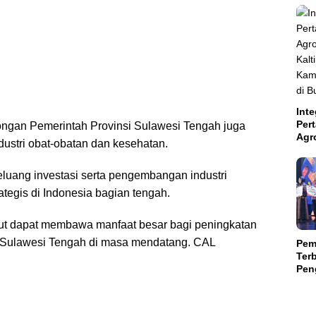
Inte
Per
bongan Pemerintah Provinsi Sulawesi Tengah juga
Agr
dustri obat-obatan dan kesehatan.
Kal
Kam
luang investasi serta pengembangan industri
Aba
Suls
tegis di Indonesia bagian tengah.
but dapat membawa manfaat besar bagi peningkatan
t Sulawesi Tengah di masa mendatang. CAL
Pem
Terb
Peng
Teri
Mili