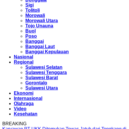
Sigi
Tolitoli
Morowali
Morowali Utara
Tojo Unauna
Buol
Poso
Banggai
Banggai Laut
Banggai Kepulauan
Nasional
Regional
Sulawesi Selatan
Sulawesi Tenggara
Sulawesi Barat
Gorontalo
Sulawesi Utara
Ekonomi
Internasional
Olahraga
Video
Kesehatan
BREAKING
Karyawan PT UKK Ditemukan Tewas Jatuh dari Tongkang di