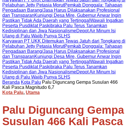
Pelabuhan Jetty Petasia Morut
Pemkab Donggala: Tahapan
Pengadaan Barang/Jasa Harus Dilaksanakan Profesional
dan Transparan
Kunjungi Desa Mire, Gubernur Anwar Ingin
Pastikan Tidak Ada Daerah yang Tertinggal
Wawali Ingatkan
Peserta Pusdiklat Paskibraka Palu Terus Tanamkan
Kedisiplinan dan Jiwa Nasionalisme
Depot Air Minum Isi
Ulang di Palu Wajib Punya SLHS
Karyawan PT UKK Ditemukan Tewas Jatuh dari Tongkang di
Pelabuhan Jetty Petasia Morut
Pemkab Donggala: Tahapan
Pengadaan Barang/Jasa Harus Dilaksanakan Profesional
dan Transparan
Kunjungi Desa Mire, Gubernur Anwar Ingin
Pastikan Tidak Ada Daerah yang Tertinggal
Wawali Ingatkan
Peserta Pusdiklat Paskibraka Palu Terus Tanamkan
Kedisiplinan dan Jiwa Nasionalisme
Depot Air Minum Isi
Ulang di Palu Wajib Punya SLHS
Beranda
Kota Palu
Palu Diguncang Gempa Susulan 466
Kali Pasca Magnitudo 6,7
Kota Palu
,
Utama
Palu Diguncang Gempa
Susulan 466 Kali Pasca