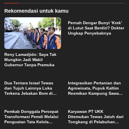
Rekomendasi untuk kamu
Pernah Dengar Bunyi ‘Krek’
di Lutut Saat Berdiri? Dokter
Ungkap Penyebabnya
Reny Lamadjido: Saya Tak
Mungkin Jadi Wakil
Gubernur Tanpa Pramuka
Dua Tentara Israel Tewas
Integrasikan Pertanian dan
dan Tujuh Lainnya Luka
Agrowisata, Pupuk Kaltim
Terkena Jebakan Bom di
Resmikan Kampung Sawah
Lebanon
Abadi di Bulutana Sulsel
Pemkab Donggala Percepat
Karyawan PT UKK
Transformasi Pemdi Melalui
Ditemukan Tewas Jatuh dari
Penguatan Tata Kelola
Tongkang di Pelabuhan
Domain OPD
Jetty Petasia Morut