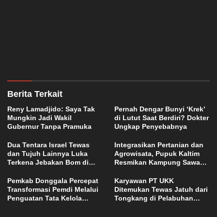
Berita Terkait
Reny Lamadjido: Saya Tak
Pernah Dengar Bunyi ‘Krek’
Mungkin Jadi Wakil
di Lutut Saat Berdiri? Dokter
Gubernur Tanpa Pramuka
Ungkap Penyebabnya
Dua Tentara Israel Tewas
Integrasikan Pertanian dan
dan Tujuh Lainnya Luka
Agrowisata, Pupuk Kaltim
Terkena Jebakan Bom di
Resmikan Kampung Sawah
Lebanon
Abadi di Bulutana Sulsel
Pemkab Donggala Percepat
Karyawan PT UKK
Transformasi Pemdi Melalui
Ditemukan Tewas Jatuh dari
Penguatan Tata Kelola
Tongkang di Pelabuhan
Domain OPD
Jetty Petasia Morut