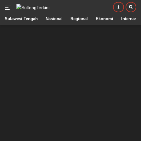
Sulawesi Tengah
Nasional
Regional
Ekonomi
Internasio
Langsung
ke
konten