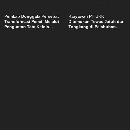
Lebanon
Abadi di Bulutana Sulsel
Pemkab Donggala Percepat
Karyawan PT UKK
Transformasi Pemdi Melalui
Ditemukan Tewas Jatuh dari
Penguatan Tata Kelola
Tongkang di Pelabuhan
Domain OPD
Jetty Petasia Morut