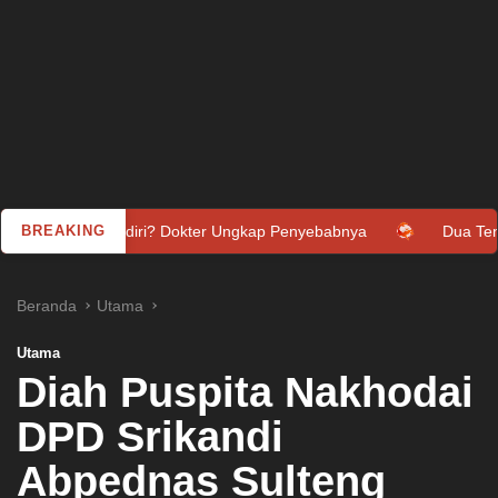
iri? Dokter Ungkap Penyebabnya
BREAKING
Dua Tentara Israel Tewas d
Beranda
Utama
Utama
Diah Puspita Nakhodai
DPD Srikandi
Abpednas Sulteng