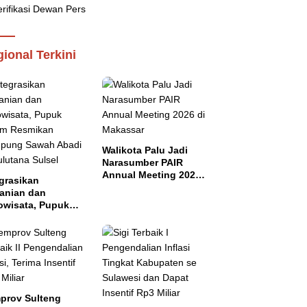
ional Terkini
Walikota Palu Jadi
Narasumber PAIR
Annual Meeting 2026
grasikan
di Makassar
tanian dan
owisata, Pupuk
tim Resmikan
pung Sawah
di di Bulutana
el
prov Sulteng