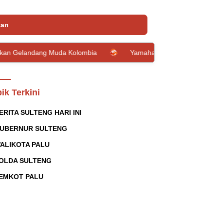
tan
landang Muda Kolombia
Yamaha dan Loop Circle Hadirkan G
ik Terkini
ERITA SULTENG HARI INI
UBERNUR SULTENG
ALIKOTA PALU
OLDA SULTENG
EMKOT PALU