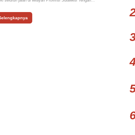
i seluruh jalan di wilayah Provinsi Sulawesi Tengah…
Selengkapnya