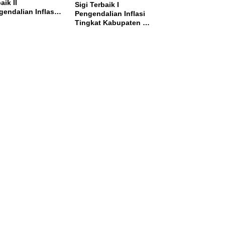
aik II
Sigi Terbaik I
endalian Inflasi,
Pengendalian Inflasi
ma Insentif Rp2
Tingkat Kabupaten se
ar
Sulawesi dan Dapat
Insentif Rp3 Miliar