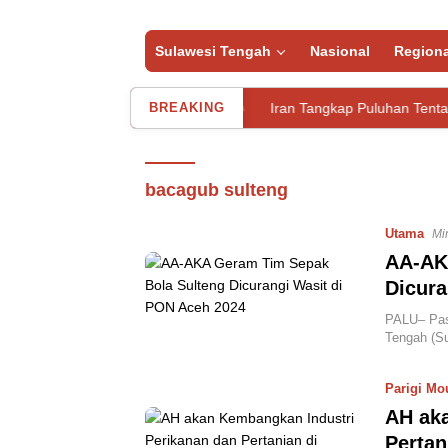
Sulawesi Tengah
Nasional
Regiona
emukan Tewas di Indekos
BREAKING
Iran Tangkap Puluhan Tentara Baya
bacagub sulteng
Utama
Mi
AA-AK
Dicura
PALU– Pas
Tengah (Su
Parigi Mo
AH aka
Pertan