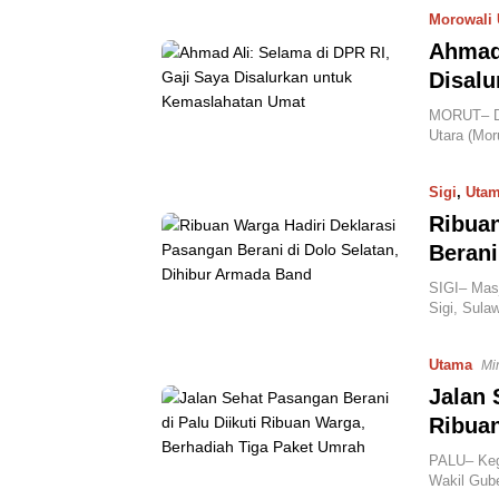
Morowali 
Ahmad 
Disal
MORUT– Da
Utara (Mor
Sigi
,
Uta
Ribuan
Berani
SIGI– Mas
Sigi, Sula
Utama
Mi
Jalan 
Ribuan
PALU– Kegi
Wakil Gube