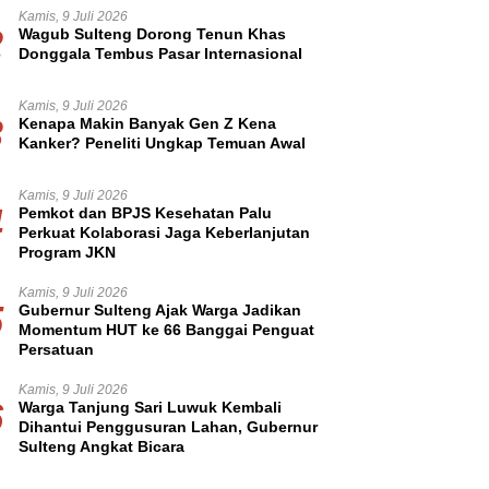
Kamis, 9 Juli 2026
2
Wagub Sulteng Dorong Tenun Khas
Donggala Tembus Pasar Internasional
Kamis, 9 Juli 2026
3
Kenapa Makin Banyak Gen Z Kena
Kanker? Peneliti Ungkap Temuan Awal
Kamis, 9 Juli 2026
4
Pemkot dan BPJS Kesehatan Palu
Perkuat Kolaborasi Jaga Keberlanjutan
Program JKN
Kamis, 9 Juli 2026
5
Gubernur Sulteng Ajak Warga Jadikan
Momentum HUT ke 66 Banggai Penguat
Persatuan
Kamis, 9 Juli 2026
6
Warga Tanjung Sari Luwuk Kembali
Dihantui Penggusuran Lahan, Gubernur
Sulteng Angkat Bicara