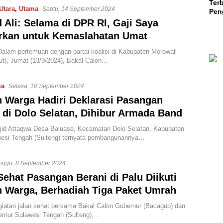
Terb
Utara
,
Utama
Sabtu, 14 September 2024
Peng
Teri
Ali: Selama di DPR RI, Gaji Saya
Mili
urkan untuk Kemaslahatan Umat
lam pertemuan dengan partai koalisi di Kabupaten Morowali
ut), Jumat (13/9/2024), Bakal Calon…
ma
Selasa, 10 September 2024
 Warga Hadiri Deklarasi Pasangan
 di Dolo Selatan, Dihibur Armada Band
jid Attaqwa Desa Baluase, Kecamatan Dolo Selatan, Kabupaten
wesi Tengah (Sulteng) ternyata pembangunannya…
nggu, 8 September 2024
Sehat Pasangan Berani di Palu Diikuti
 Warga, Berhadiah Tiga Paket Umrah
atan jalan sehat bersama Bakal Calon Gubernur (Bacagub) dan
rnur Sulawesi Tengah (Sulteng),…