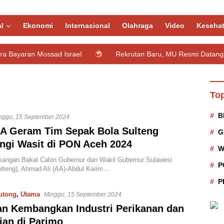
l
Ekonomi
Internasional
Olahraga
Video
Keseha
ran Mossad Israel
Rekrutan Baru, MU Resmi Datangkan Ge
Top
B
nggu, 15 September 2024
A Geram Tim Sepak Bola Sulteng
G
ngi Wasit di PON Aceh 2024
W
angan Bakal Calon Gubernur dan Wakil Gubernur Sulawesi
P
lteng), Ahmad Ali (AA)-Abdul Karim…
P
utong
,
Utama
Minggu, 15 September 2024
n Kembangkan Industri Perikanan dan
ian di Parimo