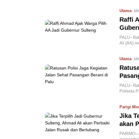
Utama
Mi
Raffi 
Guber
PALU– Bak
Ali (AA) m
Utama
Mi
Ratusa
Pasang
PALU– Ratu
Polresta 
Parigi Mo
Jika T
akan P
PARIMO– A