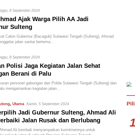
nggu, 8 September 2024
Ahmad Ajak Warga Pilih AA Jadi
nur Sulteng
al Calon Gubernur (Bacagub) Sulawesi Tengah (Sulteng), Ahmad
enggelar jalan santai bertema…
nggu, 8 September 2024
n Polisi Jaga Kegiatan Jalan Sehat
an Berani di Palu
san personel gabungan dari Polda Sulawesi Tengah (Sulteng) dan
Palu mengamankan kegiatan jalan…
Pi
utong
,
Utama
Kamis, 5 September 2024
erpilih Jadi Gubernur Sulteng, Ahmad Ali
erbaiki Jalan Rusak dan Berlubang
hmad Ali kembali menyampaikan komitmennya untuk