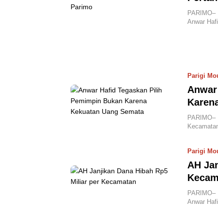
PARIMO– B
Anwar Haf
Parigi Mo
Anwar 
Karen
PARIMO– D
Kecamatan
Parigi Mo
AH Jan
Kecam
PARIMO– B
Anwar Haf