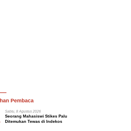
lihan Pembaca
Sabtu, 8 Agustus 2026
1
Seorang Mahasiswi Stikes Palu
Ditemukan Tewas di Indekos