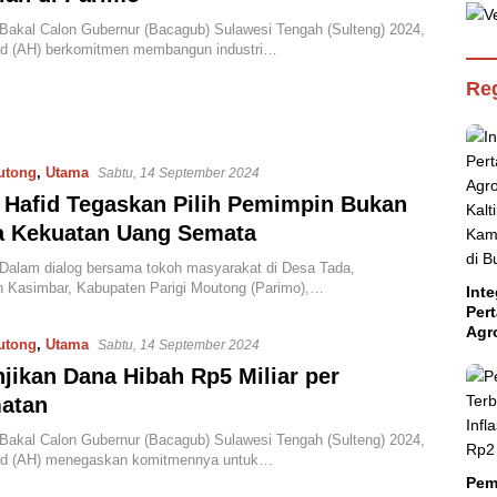
akal Calon Gubernur (Bacagub) Sulawesi Tengah (Sulteng) 2024,
id (AH) berkomitmen membangun industri…
Reg
utong
,
Utama
Sabtu, 14 September 2024
Hafid Tegaskan Pilih Pemimpin Bukan
a Kekuatan Uang Semata
alam dialog bersama tokoh masyarakat di Desa Tada,
 Kasimbar, Kabupaten Parigi Moutong (Parimo),…
Inte
Per
Agr
utong
,
Utama
Sabtu, 14 September 2024
Kal
Kam
jikan Dana Hibah Rp5 Miliar per
Aba
atan
Suls
akal Calon Gubernur (Bacagub) Sulawesi Tengah (Sulteng) 2024,
id (AH) menegaskan komitmennya untuk…
Pem