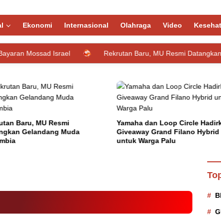
l
Ekonomi
Internasional
Olahraga
Video
Keseha
sad Israel
Rekrutan Baru, MU Resmi Datangkan Gelandang
utan Baru, MU Resmi
Yamaha dan Loop Circle Hadir
ngkan Gelandang Muda
Giveaway Grand Filano Hybrid
mbia
untuk Warga Palu
I Pimpin Tidar Sulteng
Top
B
G