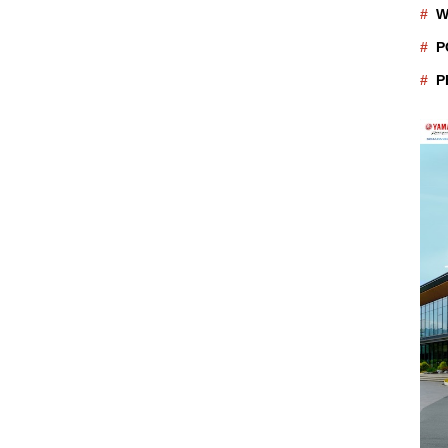
W
P
P