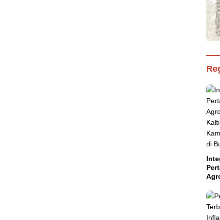
Reg
Inte
Per
Agr
Kal
Kam
Aba
Suls