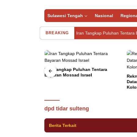
Sulawesi Tengah
Nasional
Regiona
Tewas di Indekos
BREAKING
Iran Tangkap Puluhan Tentara Bayaran Mos
i Stikes Palu
Iran Tangkap Puluhan Tentara
di Indekos
Bayaran Mossad Israel
Rekr
Data
Kolo
Kota Palu
,
Utama
Sabtu, 19 Oktober 2024
Mantan Ketua Umum PB PI
dpd tidar sulteng
Berita Terkait