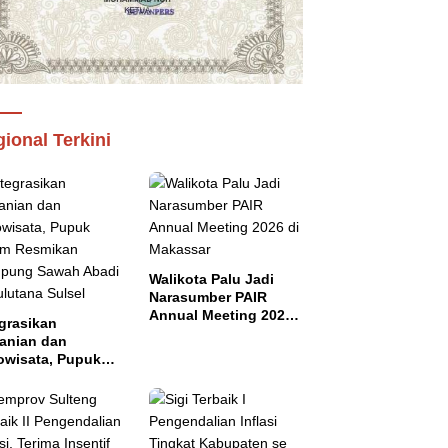
ional Terkini
Walikota Palu Jadi
Narasumber PAIR
Annual Meeting 2026
grasikan
di Makassar
tanian dan
owisata, Pupuk
tim Resmikan
pung Sawah
di di Bulutana
el