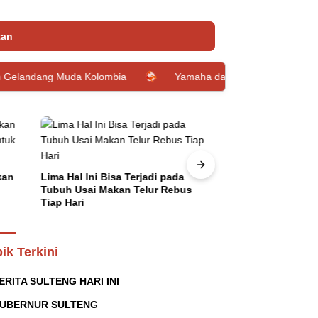
tan
 Muda Kolombia
Yamaha dan Loop Circle Hadirkan Giveaway
kan
Lima Hal Ini Bisa Terjadi pada
Gubernur Sulten
Tubuh Usai Makan Telur Rebus
Penerbangan Per
Tiap Hari
Guangzhou Chin
ik Terkini
ERITA SULTENG HARI INI
UBERNUR SULTENG