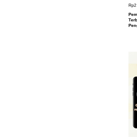
Pem
Terb
Peng
Teri
Mili