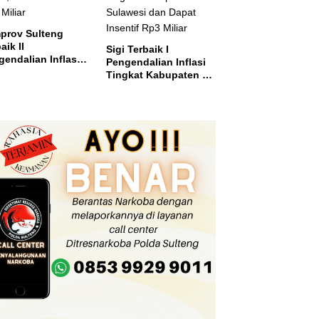
prov Sulteng
aik II
Sigi Terbaik I
endalian Inflasi,
Pengendalian Inflasi
ma Insentif Rp2
Tingkat Kabupaten se
ar
Sulawesi dan Dapat
Insentif Rp3 Miliar