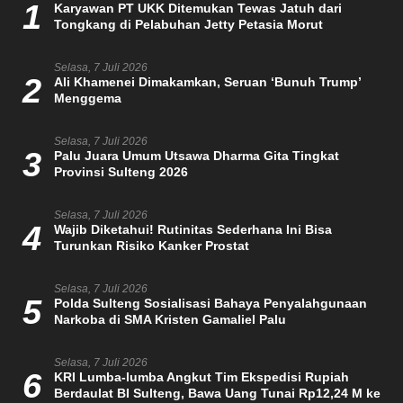
1
Karyawan PT UKK Ditemukan Tewas Jatuh dari
Tongkang di Pelabuhan Jetty Petasia Morut
Selasa, 7 Juli 2026
2
Ali Khamenei Dimakamkan, Seruan ‘Bunuh Trump’
Menggema
Selasa, 7 Juli 2026
3
Palu Juara Umum Utsawa Dharma Gita Tingkat
Provinsi Sulteng 2026
Selasa, 7 Juli 2026
4
Wajib Diketahui! Rutinitas Sederhana Ini Bisa
Turunkan Risiko Kanker Prostat
Selasa, 7 Juli 2026
5
Polda Sulteng Sosialisasi Bahaya Penyalahgunaan
Narkoba di SMA Kristen Gamaliel Palu
Selasa, 7 Juli 2026
6
KRI Lumba-lumba Angkut Tim Ekspedisi Rupiah
Berdaulat BI Sulteng, Bawa Uang Tunai Rp12,24 M ke