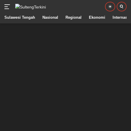
Sulawesi Tengah
Nasional
Regional
Ekonomi
Internasio
Langsung
ke
konten