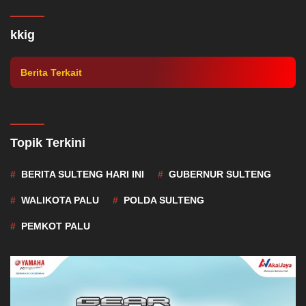
Pelantikan Pengurus KKIG Sulteng,
Gubernur Rusdy Harap Warga Gorontalo
kkig
Bersama-sama Bangun Daerah
Berita Terkait
Topik Terkini
BERITA SULTENG HARI INI
GUBERNUR SULTENG
WALIKOTA PALU
POLDA SULTENG
PEMKOT PALU