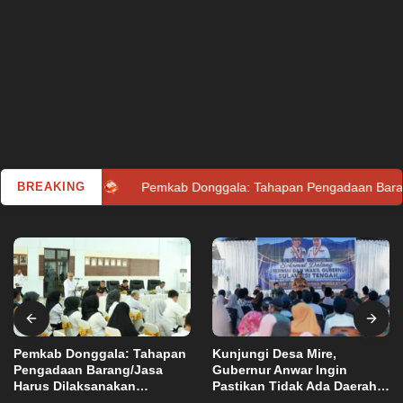
orut
BREAKING
Pemkab Donggala: Tahapan Pengadaan Barang/Jasa Har
Pemkab Donggala: Tahapan
Kunjungi Desa Mire,
Pengadaan Barang/Jasa
Gubernur Anwar Ingin
Harus Dilaksanakan
Pastikan Tidak Ada Daerah
Kota Palu
,
Utama
Selasa, 30 November 2021
Profesional dan Transparan
yang Tertinggal