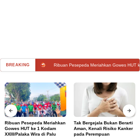
olan
BREAKING
Ribuan Pesepeda Meriahkan Gowes HUT ke 1 Kodam XXI
Ribuan Pesepeda Meriahkan
Tak Bergejala Bukan Berarti
Gowes HUT ke 1 Kodam
Aman, Kenali Risiko Kanker
XXIII/Palaka Wira di Palu
pada Perempuan
Banggai
,
Utama
Minggu, 7 Januari 2024