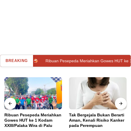
n
BREAKING
Ribuan Pesepeda Meriahkan Gowes HUT ke 1 Kodam XXIII/
Ribuan Pesepeda Meriahkan
Tak Bergejala Bukan Berarti
Gowes HUT ke 1 Kodam
Aman, Kenali Risiko Kanker
XXIII/Palaka Wira di Palu
pada Perempuan
Kota Palu
,
Utama
Senin, 30 Agustus 2021