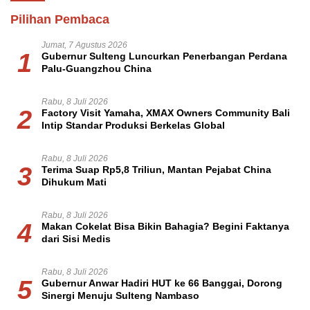
Pilihan Pembaca
Jumat, 7 Agustus 2026
1
Gubernur Sulteng Luncurkan Penerbangan Perdana
Palu-Guangzhou China
Rabu, 8 Juli 2026
2
Factory Visit Yamaha, XMAX Owners Community Bali
Intip Standar Produksi Berkelas Global
Rabu, 8 Juli 2026
3
Terima Suap Rp5,8 Triliun, Mantan Pejabat China
Dihukum Mati
Rabu, 8 Juli 2026
4
Makan Cokelat Bisa Bikin Bahagia? Begini Faktanya
dari Sisi Medis
Rabu, 8 Juli 2026
5
Gubernur Anwar Hadiri HUT ke 66 Banggai, Dorong
Sinergi Menuju Sulteng Nambaso