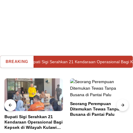
Bupati Sigi Serahkan 21 Kendaraan Operasional Bagi Kepsek di Wil
BREAKING
Seorang Perempuan
Ditemukan Tewas Tanpa
Busana di Pantai Palu
Bupati Sigi Serahkan 21
Kendaraan Operasional Bagi
Kepsek di Wilayah Kulawi
Utama
Minggu, 25 Juni 2023
Raya