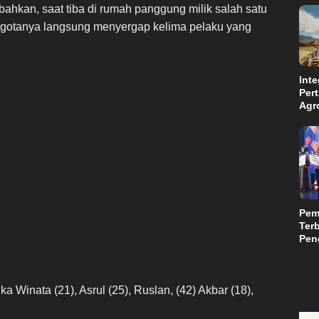
bahkan, saat tiba di rumah panggung milik salah satu
ggotanya langsung menyergap kelima pelaku yang
Inte
Per
Agr
Kal
Kam
Aba
Suls
Pem
Terb
Peng
Teri
Mili
 Winata (21), Asrul (25), Ruslan, (42) Akbar (18),