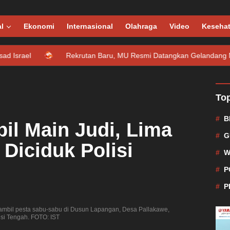
l
Ekonomi
Internasional
Olahraga
Video
Keseha
Rekrutan Baru, MU Resmi Datangkan Gelandang Muda Kolombi
Top
B
il Main Judi, Lima
G
i Diciduk Polisi
W
P
P
sambil pesta sabu-sabu di Dusun Lapangan, Desa Pallakawe,
si Tengah. FOTO: IST