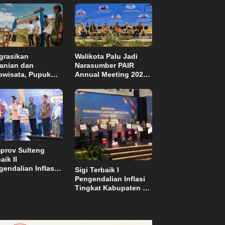
grasikan
Walikota Palu Jadi
tanian dan
Narasumber PAIR
owisata, Pupuk
Annual Meeting 2026
tim Resmikan
di Makassar
pung Sawah
di di Bulutana
el
prov Sulteng
aik II
endalian Inflasi,
Sigi Terbaik I
ma Insentif Rp2
Pengendalian Inflasi
ar
Tingkat Kabupaten se
Sulawesi dan Dapat
Insentif Rp3 Miliar