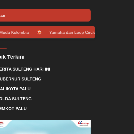
tan
a
Yamaha dan Loop Circle Hadirkan Giveaway Grand Filano 
ik Terkini
ERITA SULTENG HARI INI
UBERNUR SULTENG
ALIKOTA PALU
OLDA SULTENG
EMKOT PALU