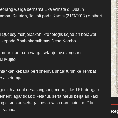
 seorang warga bernama Eka Winata di Dusun
al Selatan, Tolitoli pada Kamis (21/9/2017) dinihari
l Qudusy menjelaskan, kronologis kejadian berawal
an kepada Bhabinkamtibmas Desa Kombo.
oran dari para warga selanjutnya langsung
M Mujito.
tahkan kepada personelnya untuk turun ke Tempat
esa setempat.
gi oleh aparat desa langsung menuju ke TKP dengan
henti agar tidak diketahui, serta harus berjalan kaki
 dijadikan sebagai pesta sabu dan main judi,” tutur
, Kamis.
Reg