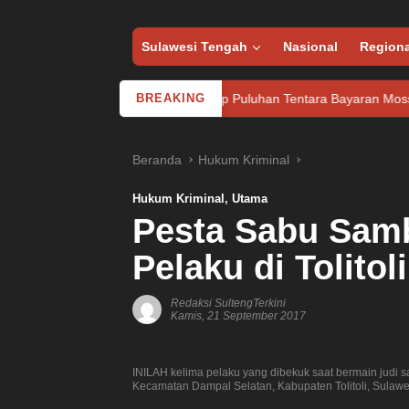
Sulawesi Tengah
Nasional
Regiona
os
Iran Tangkap Puluhan Tentara Bayaran Mossad Israel
BREAKING
Beranda
Hukum Kriminal
Hukum Kriminal
,
Utama
Pesta Sabu Samb
Pelaku di Tolitol
Redaksi SultengTerkini
Kamis, 21 September 2017
INILAH kelima pelaku yang dibekuk saat bermain judi 
Kecamatan Dampal Selatan, Kabupaten Tolitoli, Sulawe