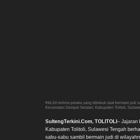
INILAH kelima pelaku yang dibekuk saat bermain judi 
Kecamatan Dampal Selatan, Kabupaten Tolitoli, Sulawe
SultengTerkini.Com, TOLITOLI
– Jajaran
Kabupaten Tolitoli, Sulawesi Tengah berh
sabu-sabu sambil bermain judi di wilayahn