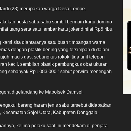
Hardi (28) merupakan warga Desa Lempe.
lakukan pesta sabu-sabu sambil bermain kartu domino
ilai uang serta satu lembar kartu joker dinilai Rp5 ribu.
g kami sita diantaranya satu buah timbangan warna
emas dengan plastik bening yang tersimpan di dalam
tujuh macis gas, sebungkus rokok, tiga unit telepon
an kecil, sembilan plastik pembungkus obat ukuran
a uang sebanyak Rp1.083.000,” sebut perwira menengah
egera digelandang ke Mapolsek Damsel.
mengakui barang haram jenis sabu tersebut didapatkan
, Kecamatan Sojol Utara, Kabupaten Donggala.
nnya, kelima pelaku saat ini mendekam di penjara