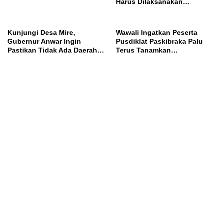
Harus Dilaksanakan
Profesional dan Transparan
Kunjungi Desa Mire,
Wawali Ingatkan Peserta
Gubernur Anwar Ingin
Pusdiklat Paskibraka Palu
Pastikan Tidak Ada Daerah
Terus Tanamkan
yang Tertinggal
Kedisiplinan dan Jiwa
Nasionalisme