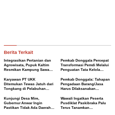
Berita Terkait
Integrasikan Pertanian dan
Pemkab Donggala Percepat
Agrowisata, Pupuk Kaltim
Transformasi Pemdi Melalui
Resmikan Kampung Sawah
Penguatan Tata Kelola
Abadi di Bulutana Sulsel
Domain OPD
Karyawan PT UKK
Pemkab Donggala: Tahapan
Ditemukan Tewas Jatuh dari
Pengadaan Barang/Jasa
Tongkang di Pelabuhan
Harus Dilaksanakan
Jetty Petasia Morut
Profesional dan Transparan
Kunjungi Desa Mire,
Wawali Ingatkan Peserta
Gubernur Anwar Ingin
Pusdiklat Paskibraka Palu
Pastikan Tidak Ada Daerah
Terus Tanamkan
yang Tertinggal
Kedisiplinan dan Jiwa