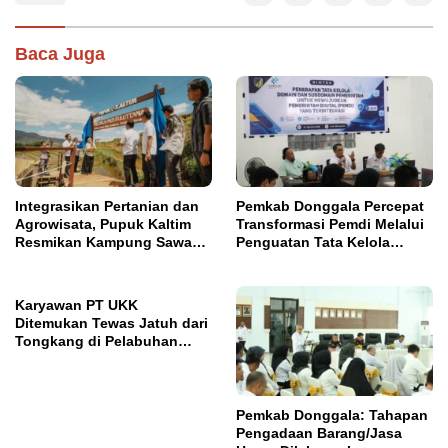
Baca Juga
Integrasikan Pertanian dan
Pemkab Donggala Percepat
Agrowisata, Pupuk Kaltim
Transformasi Pemdi Melalui
Resmikan Kampung Sawah
Penguatan Tata Kelola
Abadi di Bulutana Sulsel
Domain OPD
Karyawan PT UKK
Ditemukan Tewas Jatuh dari
Tongkang di Pelabuhan
Jetty Petasia Morut
Pemkab Donggala: Tahapan
Pengadaan Barang/Jasa