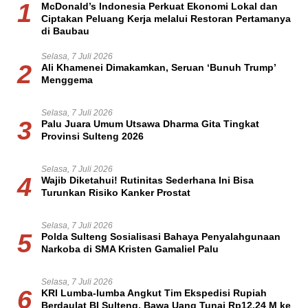
1
McDonald’s Indonesia Perkuat Ekonomi Lokal dan
Ciptakan Peluang Kerja melalui Restoran Pertamanya
di Baubau
Selasa, 7 Juli 2026
2
Ali Khamenei Dimakamkan, Seruan ‘Bunuh Trump’
Menggema
Selasa, 7 Juli 2026
3
Palu Juara Umum Utsawa Dharma Gita Tingkat
Provinsi Sulteng 2026
Selasa, 7 Juli 2026
4
Wajib Diketahui! Rutinitas Sederhana Ini Bisa
Turunkan Risiko Kanker Prostat
Selasa, 7 Juli 2026
5
Polda Sulteng Sosialisasi Bahaya Penyalahgunaan
Narkoba di SMA Kristen Gamaliel Palu
Selasa, 7 Juli 2026
6
KRI Lumba-lumba Angkut Tim Ekspedisi Rupiah
Berdaulat BI Sulteng, Bawa Uang Tunai Rp12,24 M ke