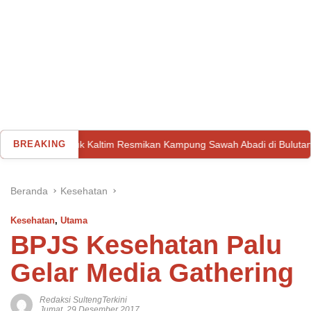
altim Resmikan Kampung Sawah Abadi di Bulutana Sulsel
BREAKING
Pem
Beranda
Kesehatan
Kesehatan
,
Utama
BPJS Kesehatan Palu
Gelar Media Gathering
Redaksi SultengTerkini
Jumat, 29 Desember 2017