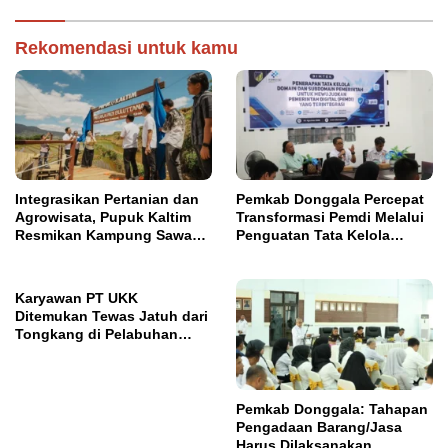
Nasionalisme
Rekomendasi untuk kamu
Integrasikan Pertanian dan
Pemkab Donggala Percepat
Agrowisata, Pupuk Kaltim
Transformasi Pemdi Melalui
Resmikan Kampung Sawah
Penguatan Tata Kelola
Abadi di Bulutana Sulsel
Domain OPD
Karyawan PT UKK
Ditemukan Tewas Jatuh dari
Tongkang di Pelabuhan
Jetty Petasia Morut
Pemkab Donggala: Tahapan
Pengadaan Barang/Jasa
Harus Dilaksanakan