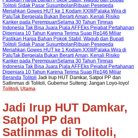
Tolitoli Sidak Pasar Susumbolan
Ribuan Pesepeda
Meriahkan Gowes HUT ke 1 Kodam XXIII/Palaka Wira di
Palu
Tak Bergejala Bukan Berarti Aman, Kenali Risiko
Kanker pada Perempuan
Selama 30 Tahun Timnas
Indonesia Tak Bisa Juara Piala AFF
Eks Pejabat Pertahanan
Dipenjara 10 Tahun Karena Terima Suap Rp146 Miliar
Pastikan Harga Bahan Pokok Stabil, Wagub dan Bupati
Tolitoli Sidak Pasar Susumbolan
Ribuan Pesepeda
Meriahkan Gowes HUT ke 1 Kodam XXIII/Palaka Wira di
Palu
Tak Bergejala Bukan Berarti Aman, Kenali Risiko
Kanker pada Perempuan
Selama 30 Tahun Timnas
Indonesia Tak Bisa Juara Piala AFF
Eks Pejabat Pertahanan
Dipenjara 10 Tahun Karena Terima Suap Rp146 Miliar
Beranda
Tolitoli
Jadi Irup HUT Damkar, Satpol PP dan
Satlinmas di Tolitoli, Gubernur Sulteng: Jangan Loyo-loyo!
Tolitoli
,
Utama
Jadi Irup HUT Damkar,
Satpol PP dan
Satlinmas di Tolitoli,