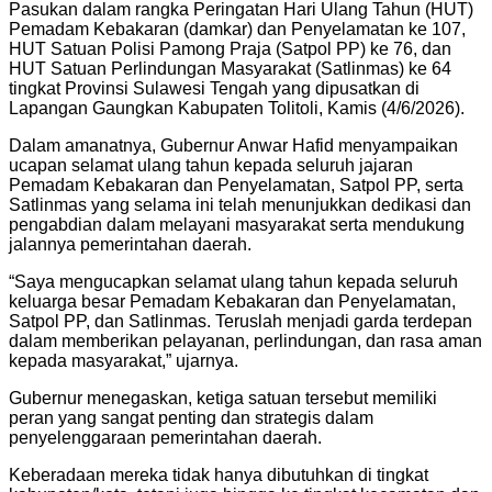
Pasukan dalam rangka Peringatan Hari Ulang Tahun (HUT)
Pemadam Kebakaran (damkar) dan Penyelamatan ke 107,
HUT Satuan Polisi Pamong Praja (Satpol PP) ke 76, dan
HUT Satuan Perlindungan Masyarakat (Satlinmas) ke 64
tingkat Provinsi Sulawesi Tengah yang dipusatkan di
Lapangan Gaungkan Kabupaten Tolitoli, Kamis (4/6/2026).
Dalam amanatnya, Gubernur Anwar Hafid menyampaikan
ucapan selamat ulang tahun kepada seluruh jajaran
Pemadam Kebakaran dan Penyelamatan, Satpol PP, serta
Satlinmas yang selama ini telah menunjukkan dedikasi dan
pengabdian dalam melayani masyarakat serta mendukung
jalannya pemerintahan daerah.
“Saya mengucapkan selamat ulang tahun kepada seluruh
keluarga besar Pemadam Kebakaran dan Penyelamatan,
Satpol PP, dan Satlinmas. Teruslah menjadi garda terdepan
dalam memberikan pelayanan, perlindungan, dan rasa aman
kepada masyarakat,” ujarnya.
Gubernur menegaskan, ketiga satuan tersebut memiliki
peran yang sangat penting dan strategis dalam
penyelenggaraan pemerintahan daerah.
Keberadaan mereka tidak hanya dibutuhkan di tingkat