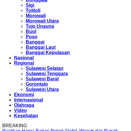
Sigi
Tolitoli
Morowali
Morowali Utara
Tojo Unauna
Buol
Poso
Banggai
Banggai Laut
Banggai Kepulauan
Nasional
Regional
Sulawesi Selatan
Sulawesi Tenggara
Sulawesi Barat
Gorontalo
Sulawesi Utara
Ekonomi
Internasional
Olahraga
Video
Kesehatan
BREAKING
Pastikan Harga Bahan Pokok Stabil, Wagub dan Bupati