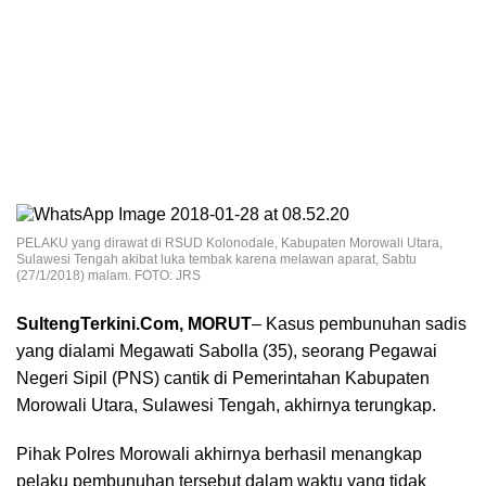
PELAKU yang dirawat di RSUD Kolonodale, Kabupaten Morowali Utara,
Sulawesi Tengah akibat luka tembak karena melawan aparat, Sabtu
(27/1/2018) malam. FOTO: JRS
SultengTerkini.Com, MORUT
– Kasus pembunuhan sadis
yang dialami Megawati Sabolla (35), seorang Pegawai
Negeri Sipil (PNS) cantik di Pemerintahan Kabupaten
Morowali Utara, Sulawesi Tengah, akhirnya terungkap.
Pihak Polres Morowali akhirnya berhasil menangkap
pelaku pembunuhan tersebut dalam waktu yang tidak