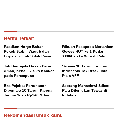
Berita Terkait
Pastikan Harga Bahan
Ribuan Pesepeda Meriahkan
Pokok Stabil, Wagub dan
Gowes HUT ke 1 Kodam
Bupati Tolitoli Sidak Pasar
XXIII/Palaka Wira di Palu
Susumbolan
Tak Bergejala Bukan Berarti
Selama 30 Tahun Timnas
Aman, Kenali Risiko Kanker
Indonesia Tak Bisa Juara
pada Perempuan
Piala AFF
Eks Pejabat Pertahanan
Seorang Mahasiswi Stikes
Dipenjara 10 Tahun Karena
Palu Ditemukan Tewas di
Terima Suap Rp146 Miliar
Indekos
Rekomendasi untuk kamu