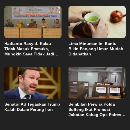
Hadianto Rasyid: Kalau
Lima Minuman Ini Bantu
Tidak Masuk Pramuka,
Bikin Panjang Umur, Mudah
Mungkin Saya Tidak Jadi
Didapatkan
Walikota
Senator AS Tegaskan Trump
Sembilan Perwira Polda
Kalah Dalam Perang Iran
Sulteng Ikut Promosi
Jabatan Kabag Ops Polres
Morowali