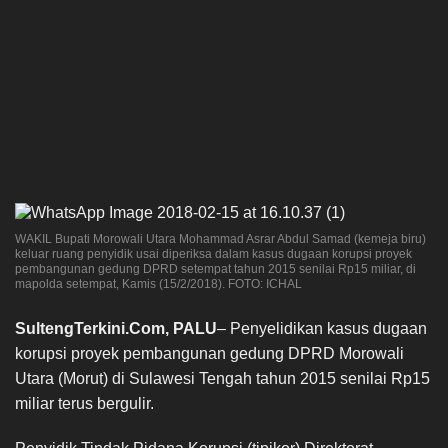
WAKIL Bupati Morowali Utara Mohammad Asrar Abdul Samad (kemeja biru)
keluar ruang penyidik usai diperiksa dalam kasus dugaan korupsi proyek
pembangunan gedung DPRD setempat tahun 2015 senilai Rp15 miliar, di
mapolda setempat, Kamis (15/2/2018). FOTO: ICHAL
SultengTerkini.Com, PALU
– Penyelidikan kasus dugaan
korupsi proyek pembangunan gedung DPRD Morowali
Utara (Morut) di Sulawesi Tengah tahun 2015 senilai Rp15
miliar terus bergulir.