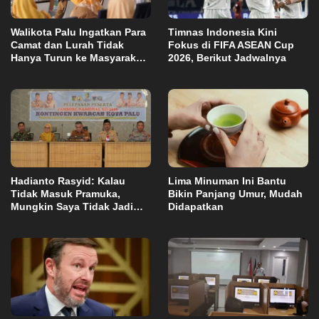
Walikota Palu Ingatkan Para
Timnas Indonesia Kini
Camat dan Lurah Tidak
Fokus di FIFA ASEAN Cup
Hanya Turun ke Masyarakat
2026, Berikut Jadwalnya
Saat Terjadi Masalah
Hadianto Rasyid: Kalau
Lima Minuman Ini Bantu
Tidak Masuk Pramuka,
Bikin Panjang Umur, Mudah
Mungkin Saya Tidak Jadi
Didapatkan
Walikota