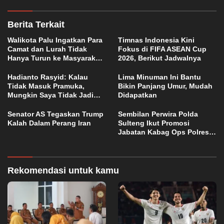
Berita Terkait
Walikota Palu Ingatkan Para
Timnas Indonesia Kini
Camat dan Lurah Tidak
Fokus di FIFA ASEAN Cup
Hanya Turun ke Masyarakat
2026, Berikut Jadwalnya
Saat Terjadi Masalah
Hadianto Rasyid: Kalau
Lima Minuman Ini Bantu
Tidak Masuk Pramuka,
Bikin Panjang Umur, Mudah
Mungkin Saya Tidak Jadi
Didapatkan
Walikota
Senator AS Tegaskan Trump
Sembilan Perwira Polda
Kalah Dalam Perang Iran
Sulteng Ikut Promosi
Jabatan Kabag Ops Polres
Morowali
Rekomendasi untuk kamu