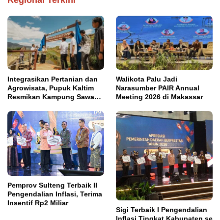
Integrasikan Pertanian dan
Walikota Palu Jadi
Agrowisata, Pupuk Kaltim
Narasumber PAIR Annual
Resmikan Kampung Sawah
Meeting 2026 di Makassar
Abadi di Bulutana Sulsel
Pemprov Sulteng Terbaik II
Pengendalian Inflasi, Terima
Insentif Rp2 Miliar
Sigi Terbaik I Pengendalian
Inflasi Tingkat Kabupaten se