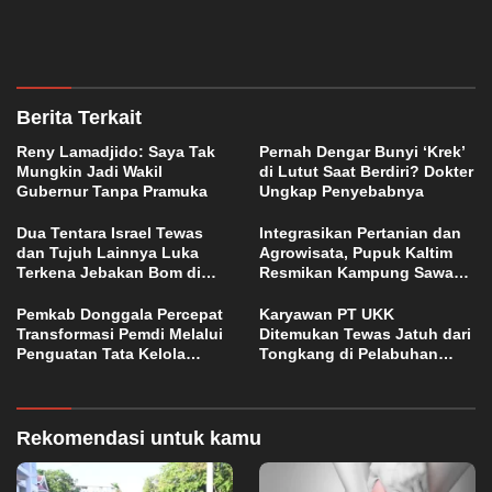
Berita Terkait
Reny Lamadjido: Saya Tak
Pernah Dengar Bunyi ‘Krek’
Mungkin Jadi Wakil
di Lutut Saat Berdiri? Dokter
Gubernur Tanpa Pramuka
Ungkap Penyebabnya
Dua Tentara Israel Tewas
Integrasikan Pertanian dan
dan Tujuh Lainnya Luka
Agrowisata, Pupuk Kaltim
Terkena Jebakan Bom di
Resmikan Kampung Sawah
Lebanon
Abadi di Bulutana Sulsel
Pemkab Donggala Percepat
Karyawan PT UKK
Transformasi Pemdi Melalui
Ditemukan Tewas Jatuh dari
Penguatan Tata Kelola
Tongkang di Pelabuhan
Domain OPD
Jetty Petasia Morut
Rekomendasi untuk kamu