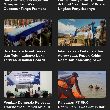
Mungkin Jadi Wakil
di Lutut Saat Berdiri? Dokter
Gubernur Tanpa Pramuka
Ungkap Penyebabnya
Dua Tentara Israel Tewas
Integrasikan Pertanian dan
dan Tujuh Lainnya Luka
Agrowisata, Pupuk Kaltim
Terkena Jebakan Bom di
Resmikan Kampung Sawah
Lebanon
Abadi di Bulutana Sulsel
Pemkab Donggala Percepat
Karyawan PT UKK
Transformasi Pemdi Melalui
Ditemukan Tewas Jatuh dari