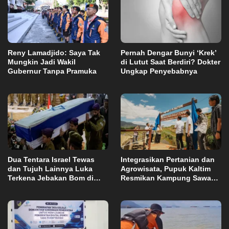
Reny Lamadjido: Saya Tak
Pernah Dengar Bunyi ‘Krek’
Mungkin Jadi Wakil
di Lutut Saat Berdiri? Dokter
Gubernur Tanpa Pramuka
Ungkap Penyebabnya
Dua Tentara Israel Tewas
Integrasikan Pertanian dan
dan Tujuh Lainnya Luka
Agrowisata, Pupuk Kaltim
Terkena Jebakan Bom di
Resmikan Kampung Sawah
Lebanon
Abadi di Bulutana Sulsel