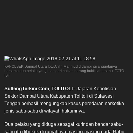
KAPOLSEK Dampal Utara Iptu Arifin Mahmud didampingi anggotanya
bersama dua pelaku yang memperlihatkan barang bukti sabu-sabu. FOTO:
IST
SultengTerkini.Com, TOLITOLI
– Jajaran Kepolisian
Sektor Dampal Utara Kabupaten Tolitoli di Sulawesi
Tengah berhasil mengungkap kasus peredaran narkotika
jenis sabu-sabu di wilayah hukumnya.
Dua pelaku yang diduga sebagai kurir dan bandar sabu-
sabu itu dibekuk di rumahnya masing-masing pada Rabu