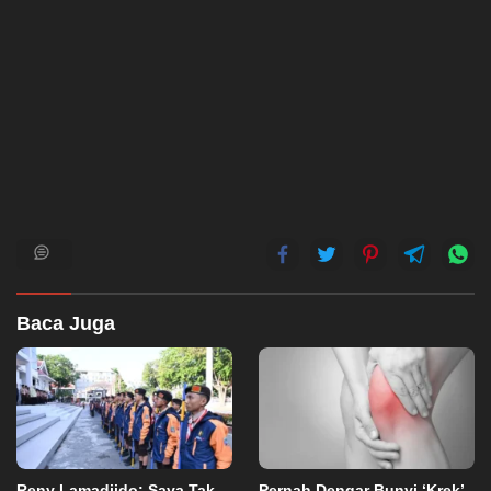
Baca Juga
Reny Lamadjido: Saya Tak
Pernah Dengar Bunyi ‘Krek’