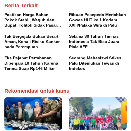
Berita Terkait
Pastikan Harga Bahan
Ribuan Pesepeda Meriahkan
Pokok Stabil, Wagub dan
Gowes HUT ke 1 Kodam
Bupati Tolitoli Sidak Pasar
XXIII/Palaka Wira di Palu
Susumbolan
Tak Bergejala Bukan Berarti
Selama 30 Tahun Timnas
Aman, Kenali Risiko Kanker
Indonesia Tak Bisa Juara
pada Perempuan
Piala AFF
Eks Pejabat Pertahanan
Seorang Mahasiswi Stikes
Dipenjara 10 Tahun Karena
Palu Ditemukan Tewas di
Terima Suap Rp146 Miliar
Indekos
Rekomendasi untuk kamu