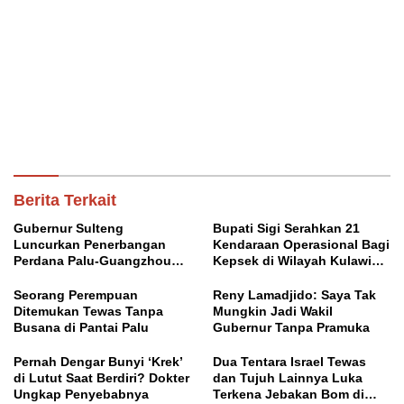
Berita Terkait
Gubernur Sulteng
Bupati Sigi Serahkan 21
Luncurkan Penerbangan
Kendaraan Operasional Bagi
Perdana Palu-Guangzhou
Kepsek di Wilayah Kulawi
China
Raya
Seorang Perempuan
Reny Lamadjido: Saya Tak
Ditemukan Tewas Tanpa
Mungkin Jadi Wakil
Busana di Pantai Palu
Gubernur Tanpa Pramuka
Pernah Dengar Bunyi ‘Krek’
Dua Tentara Israel Tewas
di Lutut Saat Berdiri? Dokter
dan Tujuh Lainnya Luka
Ungkap Penyebabnya
Terkena Jebakan Bom di