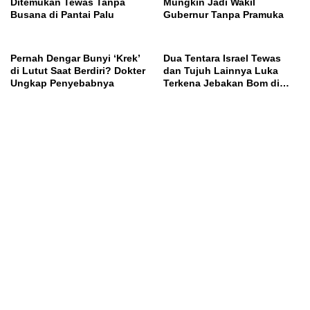
Ditemukan Tewas Tanpa
Mungkin Jadi Wakil
Busana di Pantai Palu
Gubernur Tanpa Pramuka
Pernah Dengar Bunyi ‘Krek’
Dua Tentara Israel Tewas
di Lutut Saat Berdiri? Dokter
dan Tujuh Lainnya Luka
Ungkap Penyebabnya
Terkena Jebakan Bom di
Lebanon