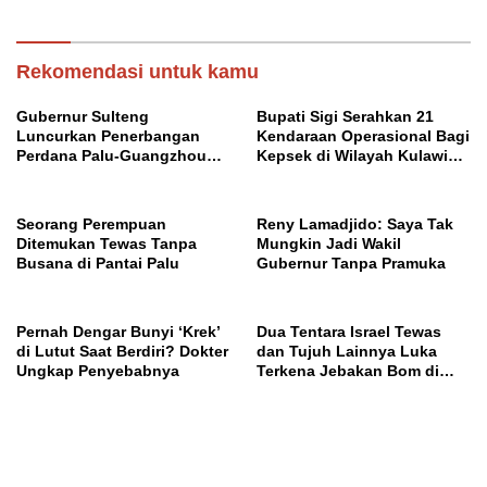
Lebanon
Rekomendasi untuk kamu
Gubernur Sulteng
Bupati Sigi Serahkan 21
Luncurkan Penerbangan
Kendaraan Operasional Bagi
Perdana Palu-Guangzhou
Kepsek di Wilayah Kulawi
China
Raya
Seorang Perempuan
Reny Lamadjido: Saya Tak
Ditemukan Tewas Tanpa
Mungkin Jadi Wakil
Busana di Pantai Palu
Gubernur Tanpa Pramuka
Pernah Dengar Bunyi ‘Krek’
Dua Tentara Israel Tewas
di Lutut Saat Berdiri? Dokter
dan Tujuh Lainnya Luka
Ungkap Penyebabnya
Terkena Jebakan Bom di
Lebanon