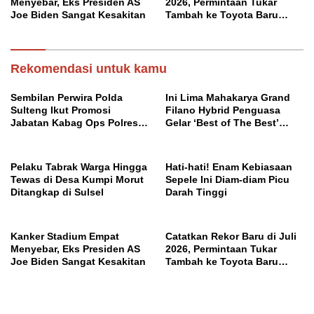
Menyebar, Eks Presiden AS
2026, Permintaan Tukar
Joe Biden Sangat Kesakitan
Tambah ke Toyota Baru
Meningkat
Rekomendasi untuk kamu
Sembilan Perwira Polda
Ini Lima Mahakarya Grand
Sulteng Ikut Promosi
Filano Hybrid Penguasa
Jabatan Kabag Ops Polres
Gelar ‘Best of The Best’
Morowali
Classy Modifest
Pelaku Tabrak Warga Hingga
Hati-hati! Enam Kebiasaan
Tewas di Desa Kumpi Morut
Sepele Ini Diam-diam Picu
Ditangkap di Sulsel
Darah Tinggi
Kanker Stadium Empat
Catatkan Rekor Baru di Juli
Menyebar, Eks Presiden AS
2026, Permintaan Tukar
Joe Biden Sangat Kesakitan
Tambah ke Toyota Baru
Meningkat