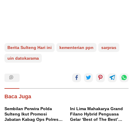
Berita Sulteng Hari ini
kementerian ppn
sarpras
uin datokarama
Baca Juga
Sembilan Perwira Polda
Ini Lima Mahakarya Grand
Sulteng Ikut Promosi
Filano Hybrid Penguasa
Jabatan Kabag Ops Polres
Gelar ‘Best of The Best’
Morowali
Classy Modifest