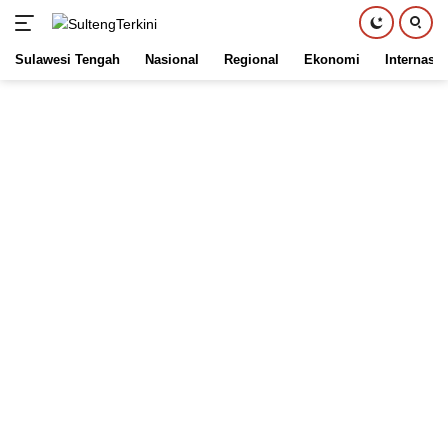
Sulawesi Tengah
Nasional
Regional
Ekonomi
Internasio
Langsung
ke
konten