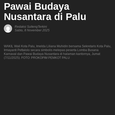
Pawai Budaya
Nusantara di Palu
Redaksi SultengTerkini
Sabtu, 8 November 2025
WAKIL Wali Kota Palu, Imelda Liliana Muhidin bersama Sekretaris Kota Palu,
Irmayanti Pettalolo secara simbolis melepas peserta Lomba Busana
Karnaval dan Pawai Budaya Nusantara di halaman kantornya, Jumat
(7/11/2025). FOTO: PROKOPIM PEMKOT PALU