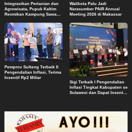
Integrasikan Pertanian dan
Walikota Palu Jadi
Agrowisata, Pupuk Kaltim
Narasumber PAIR Annual
Resmikan Kampung Sawah
Meeting 2026 di Makassar
Abadi di Bulutana Sulsel
Pemprov Sulteng Terbaik II
Pengendalian Inflasi, Terima
Insentif Rp2 Miliar
Sigi Terbaik I Pengendalian
Inflasi Tingkat Kabupaten se
Sulawesi dan Dapat Insentif
Rp3 Miliar