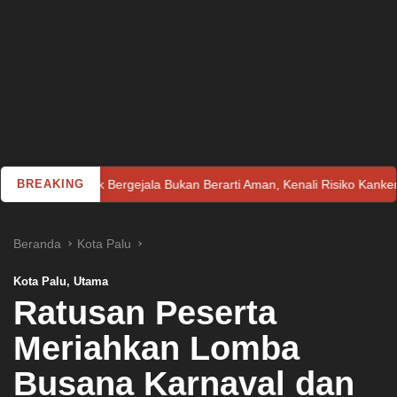
k Bergejala Bukan Berarti Aman, Kenali Risiko Kanker pada Perempua
BREAKING
Beranda
Kota Palu
Kota Palu
,
Utama
Ratusan Peserta
Meriahkan Lomba
Busana Karnaval dan