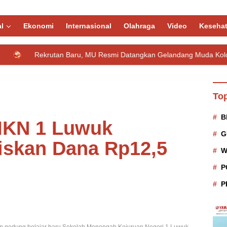
l
Ekonomi
Internasional
Olahraga
Video
Keseha
ekrutan Baru, MU Resmi Datangkan Gelandang Muda Kolombia
Top
B
MKN 1 Luwuk
G
iskan Dana Rp12,5
W
P
P
gedung belajar baru Sekolah Menengah Kejuruan Negeri 1 Luwuk,