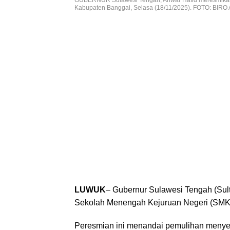
Kabupaten Banggai, Selasa (18/11/2025). FOTO: BIRO
LUWUK
– Gubernur Sulawesi Tengah (Sul
Sekolah Menengah Kejuruan Negeri (SMKN
Peresmian ini menandai pemulihan menyelu