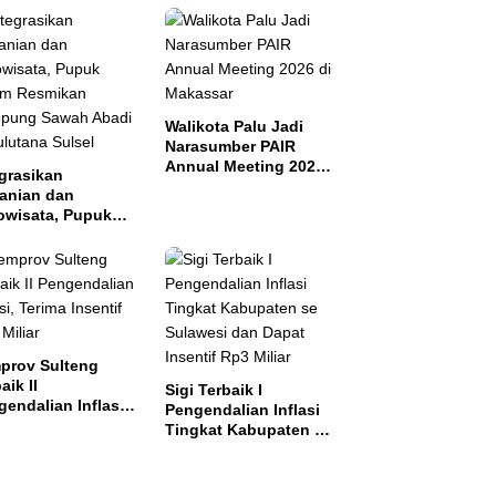
Walikota Palu Jadi
Narasumber PAIR
Annual Meeting 2026
grasikan
di Makassar
tanian dan
owisata, Pupuk
tim Resmikan
pung Sawah
di di Bulutana
el
prov Sulteng
aik II
Sigi Terbaik I
endalian Inflasi,
Pengendalian Inflasi
ma Insentif Rp2
Tingkat Kabupaten se
ar
Sulawesi dan Dapat
Insentif Rp3 Miliar