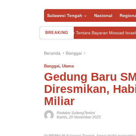
Sulawesi Tengah
Nasional
Regiona
Iran Tangkap Puluhan Tentara Bayaran Mossad Israel
BREAKING
R
Beranda
Banggai
Banggai
,
Utama
Gedung Baru S
Diresmikan, Hab
Miliar
Redaksi SultengTerkini
Kamis, 20 November 2025
GUBERNUR Sulawesi Tengah, Anwar Hafid meresmikan 