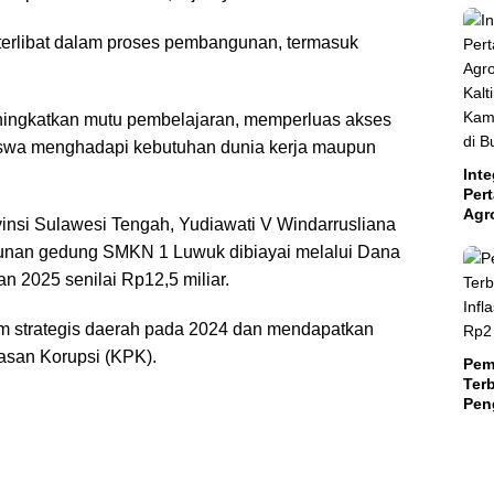
 terlibat dalam proses pembangunan, termasuk
 meningkatkan mutu pembelajaran, memperluas akses
iswa menghadapi kebutuhan dunia kerja maupun
Inte
Per
Agr
insi Sulawesi Tengah, Yudiawati V Windarrusliana
Kal
unan gedung SMKN 1 Luwuk dibiayai melalui Dana
Kam
Aba
n 2025 senilai Rp12,5 miliar.
Suls
am strategis daerah pada 2024 dan mendapatkan
asan Korupsi (KPK).
Pem
Terb
Peng
Teri
Mili