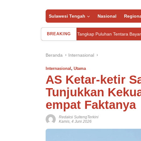
Sulawesi Tengah
Nasional
Regiona
i Indekos
Iran Tangkap Puluhan Tentara Bayaran Mossad Isr
BREAKING
Beranda
Internasional
Internasional
,
Utama
AS Ketar-ketir S
Tunjukkan Kekuas
empat Faktanya
Redaksi SultengTerkini
Kamis, 4 Juni 2026