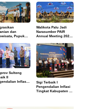
grasikan
Walikota Palu Jadi
tanian dan
Narasumber PAIR
owisata, Pupuk
Annual Meeting 2026
tim Resmikan
di Makassar
pung Sawah
di di Bulutana
el
prov Sulteng
aik II
endalian Inflasi,
Sigi Terbaik I
ma Insentif Rp2
Pengendalian Inflasi
ar
Tingkat Kabupaten se
Sulawesi dan Dapat
Insentif Rp3 Miliar