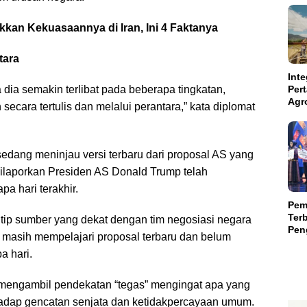
kkan Kekuasaannya di Iran, Ini 4 Faktanya
tara
Inte
a dia semakin terlibat pada beberapa tingkatan,
Per
Agr
cara tertulis dan melalui perantara,” kata diplomat
Kal
Kam
Aba
Suls
edang meninjau versi terbaru dari proposal AS yang
dilaporkan Presiden AS Donald Trump telah
a hari terakhir.
Pem
Terb
utip sumber yang dekat dengan tim negosiasi negara
Peng
masih mempelajari proposal terbaru dan belum
Teri
a hari.
Mili
mengambil pendekatan “tegas” mengingat apa yang
hadap gencatan senjata dan ketidakpercayaan umum.