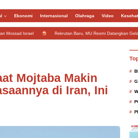
l
Ekonomi
Internasional
Olahraga
Video
Keseha
ael
Rekrutan Baru, MU Resmi Datangkan Gelandang Muda 
Top
B
aat Mojtaba Makin
G
aannya di Iran, Ini
W
P
P