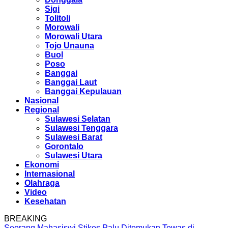
Sigi
Tolitoli
Morowali
Morowali Utara
Tojo Unauna
Buol
Poso
Banggai
Banggai Laut
Banggai Kepulauan
Nasional
Regional
Sulawesi Selatan
Sulawesi Tenggara
Sulawesi Barat
Gorontalo
Sulawesi Utara
Ekonomi
Internasional
Olahraga
Video
Kesehatan
BREAKING
Seorang Mahasiswi Stikes Palu Ditemukan Tewas di