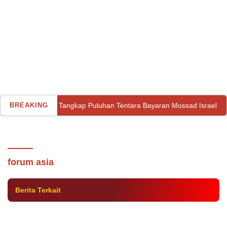
kos
BREAKING
Iran Tangkap Puluhan Tentara Bayaran Mossad Israel
Utama
Sabtu, 24 September 2022
Diskusi AJI di Palu: Segera Revisi UU ITE
dan Tunda Pengesahan RUU KUHP!
forum asia
Berita Terkait