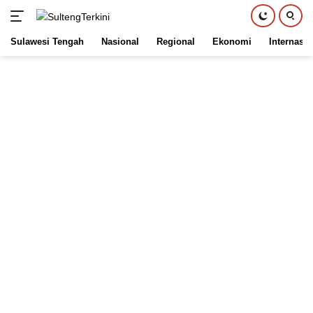
Sulawesi Tengah
Nasional
Regional
Ekonomi
Internasio
Langsung
ke
konten