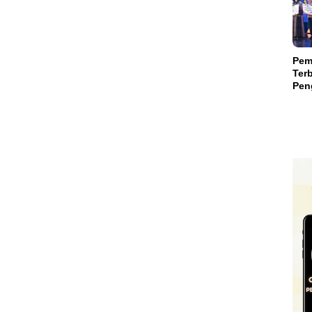
Suls
Pem
Terb
Peng
Teri
Mili