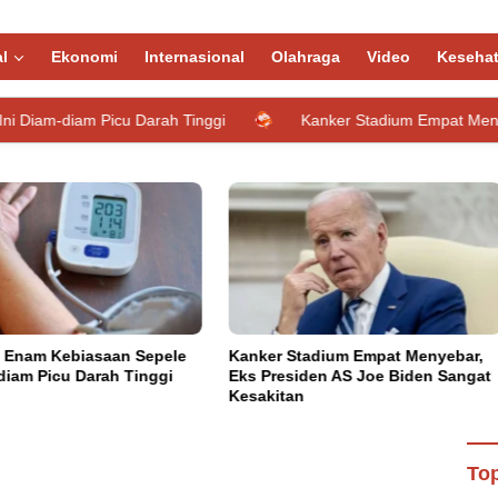
l
Ekonomi
Internasional
Olahraga
Video
Keseha
u Darah Tinggi
Kanker Stadium Empat Menyebar, Eks Presid
er Stadium Empat Menyebar,
Catatkan Rekor Baru di Juli 20
Presiden AS Joe Biden Sangat
Permintaan Tukar Tambah ke
kitan
Toyota Baru Meningkat
ngan Kemendes PDTT Optimalkan
Top