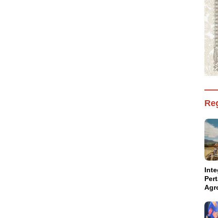
Reg
Inte
Per
Agr
Kal
Kam
Aba