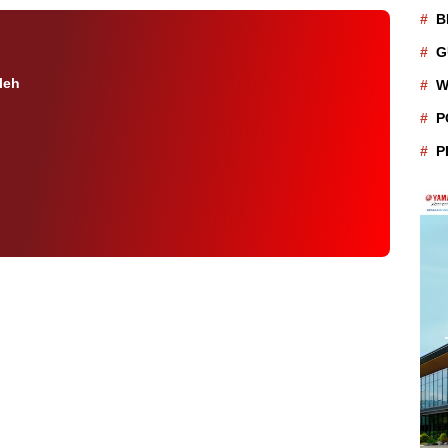
B
G
leh
W
P
P