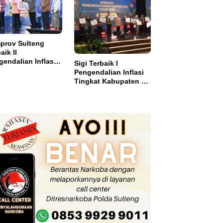
el
prov Sulteng
aik II
endalian Inflasi,
Sigi Terbaik I
ma Insentif Rp2
Pengendalian Inflasi
ar
Tingkat Kabupaten se
Sulawesi dan Dapat
Insentif Rp3 Miliar