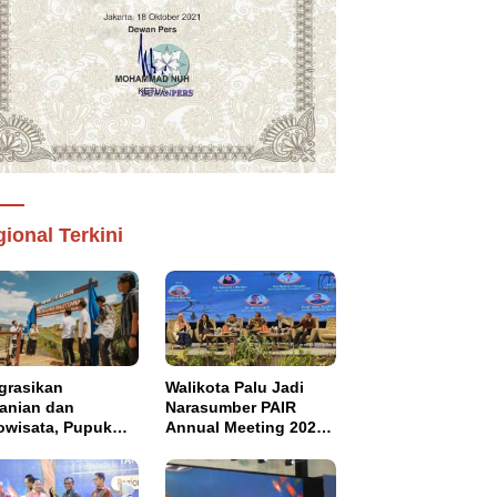
ional Terkini
grasikan
Walikota Palu Jadi
tanian dan
Narasumber PAIR
owisata, Pupuk
Annual Meeting 2026
tim Resmikan
di Makassar
pung Sawah
di di Bulutana