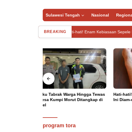
Sulawesi Tengah
Nasional
Regiona
 Sulsel
Hati-hati! Enam Kebiasaan Sepele Ini Diam-diam Pic
BREAKING
rga Hingga Tewas
Hati-hati! Enam Kebiasaan Sepele
Kank
ut Ditangkap di
Ini Diam-diam Picu Darah Tinggi
Eks 
Utama
Senin, 26 Desember 2022
Kesa
Pemkab Sigi Harap Duku
Program TORA
program tora