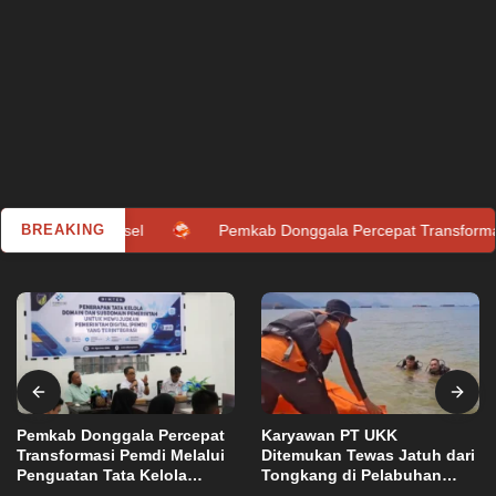
ana Sulsel
BREAKING
Pemkab Donggala Percepat Transformasi Pemdi 
Pemkab Donggala Percepat
Karyawan PT UKK
Transformasi Pemdi Melalui
Ditemukan Tewas Jatuh dari
Penguatan Tata Kelola
Tongkang di Pelabuhan
Utama
Senin, 12 Agustus 2024
Domain OPD
Jetty Petasia Morut