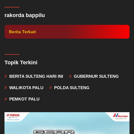
Soal Rusdy Mastura di Gerindra, Longki
Djanggola: Itu adalah Urusannya Pak
rakorda bappilu
Prabowo
Berita Terkait
Topik Terkini
BERITA SULTENG HARI INI
GUBERNUR SULTENG
WALIKOTA PALU
POLDA SULTENG
PEMKOT PALU