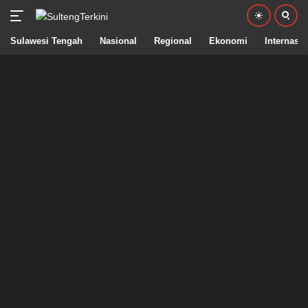
Sulawesi Tengah
Nasional
Regional
Ekonomi
Internasio
Langsung
ke
konten