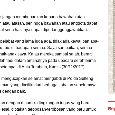
kan jangan membebankan kepada bawahan atau
n atau atasan, sehingga bawahan atau anggota dapat
nal serta hasilnya dapat dipertanggungjawabkan.
pejabat yang lama juga ada, tidak ada kewajiban apa-
 ibu-ibu, di hadapan semua. Saya sampaikan, semua
nak-anak saya. Kalau mereka sampai salah, berarti
ufahriadi dalam amanatnya pada upacara serahterima
a setempat di Aula Torabelo, Kamis (30/11/2017).
a mengucapkan selamat mengabdi di Polda Sulteng
man yang dimiliki dari berbagai jabatan sebelumnya
 dengan baik.
kan dengan dinamika lingkungan tugas yang baru.
Reg
esai, ciptakan terobosan-terobosan yang baru untuk