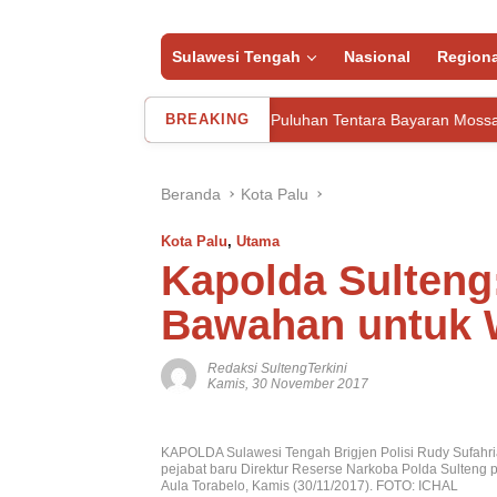
Sulawesi Tengah
Nasional
Regiona
os
Iran Tangkap Puluhan Tentara Bayaran Mossad Israel
BREAKING
Beranda
Kota Palu
Kota Palu
,
Utama
Kapolda Sulteng
Bawahan untuk W
Redaksi SultengTerkini
Kamis, 30 November 2017
KAPOLDA Sulawesi Tengah Brigjen Polisi Rudy Sufahr
pejabat baru Direktur Reserse Narkoba Polda Sulteng p
Aula Torabelo, Kamis (30/11/2017). FOTO: ICHAL