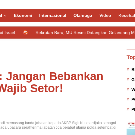
l
Ekonomi
Internasional
Olahraga
Video
Keseha
Rekrutan Baru, MU Resmi Datangkan Gelandang Muda Kolombi
Top
B
: Jangan Bebankan
G
ajib Setor!
W
P
P
iadi memasang tanda jabatan kepada AKBP Sigit Kusmardjoko sebagai
ada upacara serahterima jabatan tiga pejabat utama polda setempat di