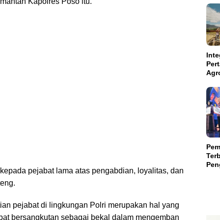
mantan Kapolres Poso itu.
Inte
Per
Agr
Kal
Kam
Aba
Suls
Pem
Terb
Peng
kepada pejabat lama atas pengabdian, loyalitas, dan
Teri
Mili
teng.
ian pejabat di lingkungan Polri merupakan hal yang
bat bersangkutan sebagai bekal dalam mengemban