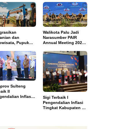
grasikan
Walikota Palu Jadi
tanian dan
Narasumber PAIR
owisata, Pupuk
Annual Meeting 2026
tim Resmikan
di Makassar
pung Sawah
di di Bulutana
el
prov Sulteng
aik II
endalian Inflasi,
Sigi Terbaik I
ma Insentif Rp2
Pengendalian Inflasi
ar
Tingkat Kabupaten se
Sulawesi dan Dapat
Insentif Rp3 Miliar