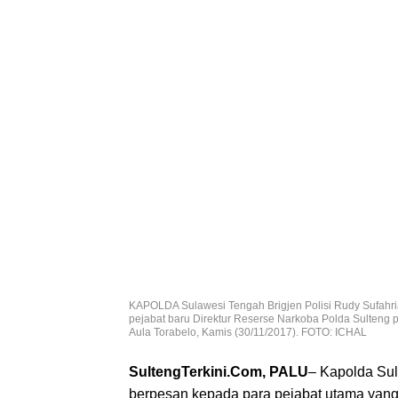
KAPOLDA Sulawesi Tengah Brigjen Polisi Rudy Sufahr
pejabat baru Direktur Reserse Narkoba Polda Sulteng p
Aula Torabelo, Kamis (30/11/2017). FOTO: ICHAL
SultengTerkini.Com, PALU
– Kapolda Sul
berpesan kepada para pejabat utama yang 