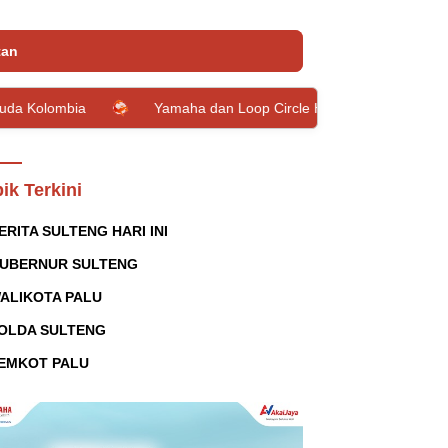
tan
a
Yamaha dan Loop Circle Hadirkan Giveaway Grand Filano 
ik Terkini
ERITA SULTENG HARI INI
UBERNUR SULTENG
ALIKOTA PALU
OLDA SULTENG
EMKOT PALU