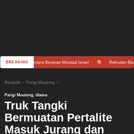
 Tentara Bayaran Mossad Israel
BREAKING
Rekrutan Baru, MU Resmi 
Beranda
Parigi Moutong
Parigi Moutong
,
Utama
Truk Tangki
Bermuatan Pertalite
Masuk Jurang dan