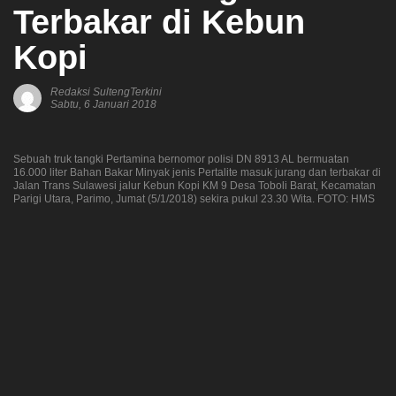
Terbakar di Kebun
Kopi
Redaksi SultengTerkini
Sabtu, 6 Januari 2018
Sebuah truk tangki Pertamina bernomor polisi DN 8913 AL bermuatan
16.000 liter Bahan Bakar Minyak jenis Pertalite masuk jurang dan terbakar di
Jalan Trans Sulawesi jalur Kebun Kopi KM 9 Desa Toboli Barat, Kecamatan
Parigi Utara, Parimo, Jumat (5/1/2018) sekira pukul 23.30 Wita. FOTO: HMS