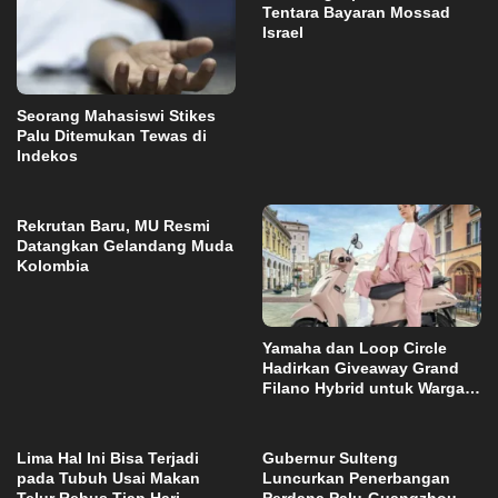
Tentara Bayaran Mossad
Israel
Seorang Mahasiswi Stikes
Palu Ditemukan Tewas di
Indekos
Rekrutan Baru, MU Resmi
Datangkan Gelandang Muda
Kolombia
Yamaha dan Loop Circle
Hadirkan Giveaway Grand
Filano Hybrid untuk Warga
Palu
Lima Hal Ini Bisa Terjadi
Gubernur Sulteng
pada Tubuh Usai Makan
Luncurkan Penerbangan