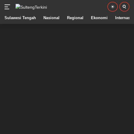
Sulawesi Tengah
Nasional
Regional
Ekonomi
Internasio
Langsung
ke
konten