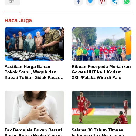
Baca Juga
Pastikan Harga Bahan
Ribuan Pesepeda Meriahkan
Pokok Stabil, Wagub dan
Gowes HUT ke 1 Kodam
Bupati Tolitoli Sidak Pasar
XXIII/Palaka Wira di Palu
Susumbolan
Tak Bergejala Bukan Berarti
Selama 30 Tahun Timnas
Aman, Kenali Risiko Kanker
Indonesia Tak Bisa Juara