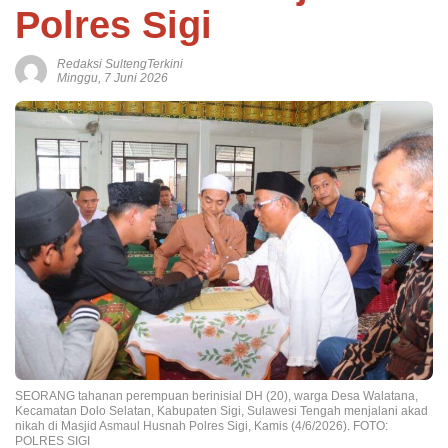
Polres Sigi
Redaksi SultengTerkini
Minggu, 7 Juni 2026
SEORANG tahanan perempuan berinisial DH (20), warga Desa Walatana,
Kecamatan Dolo Selatan, Kabupaten Sigi, Sulawesi Tengah menjalani akad
nikah di Masjid Asmaul Husnah Polres Sigi, Kamis (4/6/2026). FOTO:
POLRES SIGI