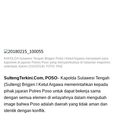
KAPOLDA Sulawesi Tengah Brigjen Polisi I Ketut Argawa menyalami para
kapolsek di jajaran Polres Poso yang menyambutnya di halaman mapolres
setempat, Kamis (15/2/2018). FOTO: FAIZ
SultengTerkini.Com, POSO
– Kapolda Sulawesi Tengah
(Sulteng) Brigjen I Ketut Argawa memerintahkan kepada
pihak jajaran Polres Poso untuk dapat bekerja sama
dengan semua elemen di wilayahnya dalam mengubah
image bahwa Poso adalah daerah yang tidak aman dan
identik dengan konflik.