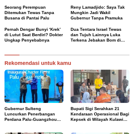
China
Raya
Seorang Perempuan
Reny Lamadjido: Saya Tak
Ditemukan Tewas Tanpa
Mungkin Jadi Wakil
Busana di Pantai Palu
Gubernur Tanpa Pramuka
Pernah Dengar Bunyi ‘Krek’
Dua Tentara Israel Tewas
di Lutut Saat Berdiri? Dokter
dan Tujuh Lainnya Luka
Ungkap Penyebabnya
Terkena Jebakan Bom di
Lebanon
Rekomendasi untuk kamu
Gubernur Sulteng
Bupati Sigi Serahkan 21
Luncurkan Penerbangan
Kendaraan Operasional Bagi
Perdana Palu-Guangzhou
Kepsek di Wilayah Kulawi
China
Raya