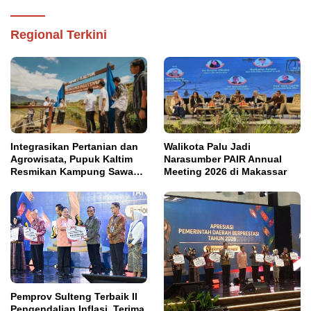
Regional Terkini
Integrasikan Pertanian dan
Walikota Palu Jadi
Agrowisata, Pupuk Kaltim
Narasumber PAIR Annual
Resmikan Kampung Sawah
Meeting 2026 di Makassar
Abadi di Bulutana Sulsel
Pemprov Sulteng Terbaik II
Pengendalian Inflasi, Terima