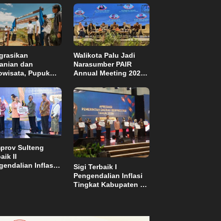
grasikan
Walikota Palu Jadi
tanian dan
Narasumber PAIR
owisata, Pupuk
Annual Meeting 2026
tim Resmikan
di Makassar
pung Sawah
di di Bulutana
el
prov Sulteng
aik II
endalian Inflasi,
Sigi Terbaik I
ma Insentif Rp2
Pengendalian Inflasi
ar
Tingkat Kabupaten se
Sulawesi dan Dapat
Insentif Rp3 Miliar