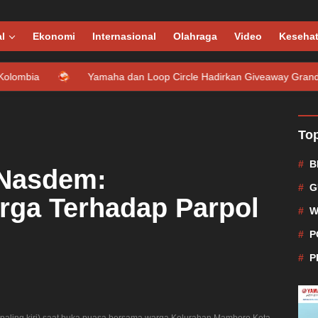
l
Ekonomi
Internasional
Olahraga
Video
Keseha
Yamaha dan Loop Circle Hadirkan Giveaway Grand Filano Hybrid 
Top
B
Nasdem:
G
rga Terhadap Parpol
W
P
P
ing kiri) saat buka puasa bersama warga Kelurahan Mamboro Kota