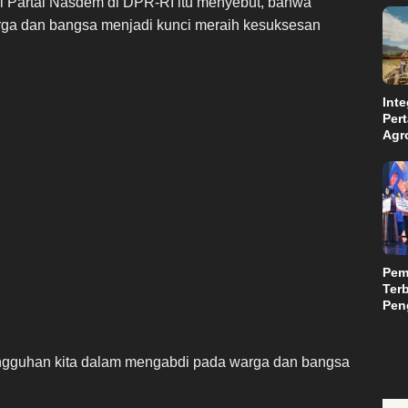
i Partai Nasdem di DPR-RI itu menyebut, bahwa
ga dan bangsa menjadi kunci meraih kesuksesan
Inte
Per
Agr
Kal
Kam
Aba
Suls
Pem
Terb
Peng
Teri
Mili
ungguhan kita dalam mengabdi pada warga dan bangsa