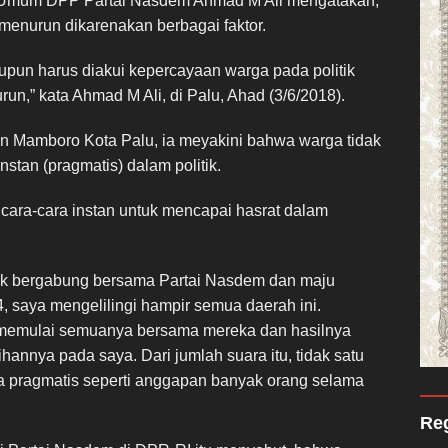
Umum DPP Partai Nasdem Ahmad M Ali mengatakan,
 menurun dikarenakan berbagai faktor.
aupun harus diakui kepercayaan warga pada politik
run,” kata Ahmad M Ali, di Palu, Ahad (3/6/2018).
n Mamboro Kota Palu, ia meyakini bahwa warga tidak
stan (pragmatis) dalam politik.
 cara-cara instan untuk mencapai hasrat dalam
jak bergabung bersama Partai Nasdem dan maju
 saya mengelilingi hampir semua daerah ini.
memulai semuanya bersama mereka dan hasilnya
ihannya pada saya. Dari jumlah suara itu, tidak satu
a pragmatis seperti anggapan banyak orang selama
Reg