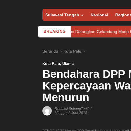
Sulawesi Tengah
Nasional
Regiona
ekrutan Baru, MU Resmi Datangkan Gelandang Muda Kolombia
BREAKING
Beranda
Kota Palu
Kota Palu
,
Utama
Bendahara DPP 
Kepercayaan Wa
Menurun
Redaksi SultengTerkini
Minggu, 3 Juni 2018
BENDAHARA Umum DPP Partai Nasdem Ahmad M Ali (pal