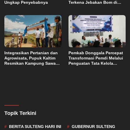
Ungkap Penyebabnya
Terkena Jebakan Bom di
Lebanon
Integrasikan Pertanian dan
Pemkab Donggala Percepat
Agrowisata, Pupuk Kaltim
Transformasi Pemdi Melalui
Resmikan Kampung Sawah
Penguatan Tata Kelola
Abadi di Bulutana Sulsel
Domain OPD
Topik Terkini
BERITA SULTENG HARI INI
GUBERNUR SULTENG