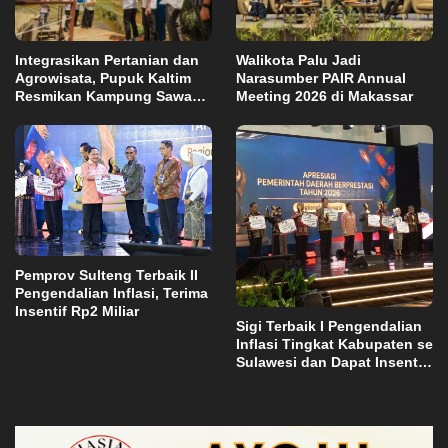
Integrasikan Pertanian dan
Walikota Palu Jadi
Agrowisata, Pupuk Kaltim
Narasumber PAIR Annual
Resmikan Kampung Sawah
Meeting 2026 di Makassar
Abadi di Bulutana Sulsel
Pemprov Sulteng Terbaik II
Pengendalian Inflasi, Terima
Insentif Rp2 Miliar
Sigi Terbaik I Pengendalian
Inflasi Tingkat Kabupaten se
Sulawesi dan Dapat Insentif
Rp3 Miliar