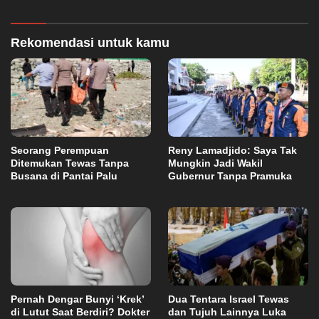
Abadi di Bulutana Sulsel
Domain OPD
Rekomendasi untuk kamu
Seorang Perempuan
Reny Lamadjido: Saya Tak
Ditemukan Tewas Tanpa
Mungkin Jadi Wakil
Busana di Pantai Palu
Gubernur Tanpa Pramuka
Pernah Dengar Bunyi ‘Krek’
Dua Tentara Israel Tewas
di Lutut Saat Berdiri? Dokter
dan Tujuh Lainnya Luka