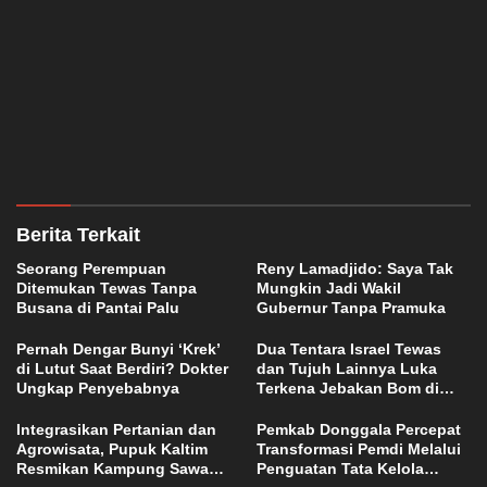
Berita Terkait
Seorang Perempuan
Reny Lamadjido: Saya Tak
Ditemukan Tewas Tanpa
Mungkin Jadi Wakil
Busana di Pantai Palu
Gubernur Tanpa Pramuka
Pernah Dengar Bunyi ‘Krek’
Dua Tentara Israel Tewas
di Lutut Saat Berdiri? Dokter
dan Tujuh Lainnya Luka
Ungkap Penyebabnya
Terkena Jebakan Bom di
Lebanon
Integrasikan Pertanian dan
Pemkab Donggala Percepat
Agrowisata, Pupuk Kaltim
Transformasi Pemdi Melalui
Resmikan Kampung Sawah
Penguatan Tata Kelola