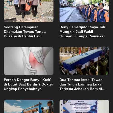
Seorang Perempuan
Reny Lamadjido: Saya Tak
Ditemukan Tewas Tanpa
Mungkin Jadi Wakil
Busana di Pantai Palu
Gubernur Tanpa Pramuka
Pernah Dengar Bunyi ‘Krek’
Dua Tentara Israel Tewas
di Lutut Saat Berdiri? Dokter
dan Tujuh Lainnya Luka
Ungkap Penyebabnya
Terkena Jebakan Bom di
Lebanon