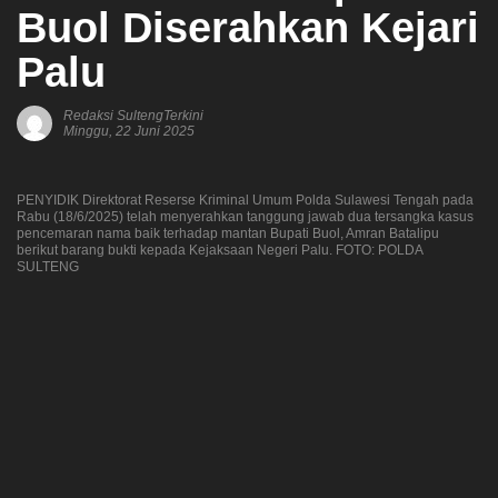
Buol Diserahkan Kejari
Palu
Redaksi SultengTerkini
Minggu, 22 Juni 2025
PENYIDIK Direktorat Reserse Kriminal Umum Polda Sulawesi Tengah pada
Rabu (18/6/2025) telah menyerahkan tanggung jawab dua tersangka kasus
pencemaran nama baik terhadap mantan Bupati Buol, Amran Batalipu
berikut barang bukti kepada Kejaksaan Negeri Palu. FOTO: POLDA
SULTENG