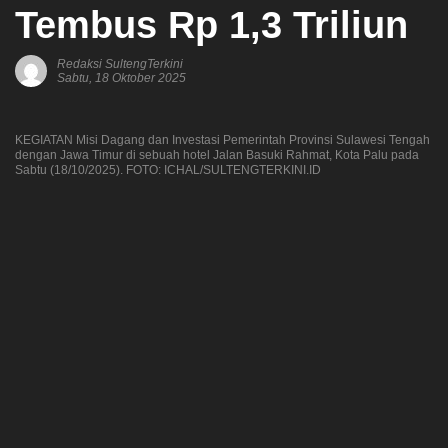
Tembus Rp 1,3 Triliun
Redaksi SultengTerkini
Sabtu, 18 Oktober 2025
KEGIATAN Misi Dagang dan Investasi Pemerintah Provinsi Sulawesi Tengah
dengan Jawa Timur di sebuah hotel Jalan Basuki Rahmat, Kota Palu pada
Sabtu (18/10/2025). FOTO: ICHAL/SULTENGTERKINI.ID