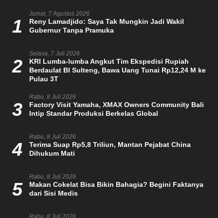
Jumat, 7 Agustus 2026
1
Reny Lamadjido: Saya Tak Mungkin Jadi Wakil
Gubernur Tanpa Pramuka
Selasa, 7 Juli 2026
2
KRI Lumba-lumba Angkut Tim Ekspedisi Rupiah
Berdaulat BI Sulteng, Bawa Uang Tunai Rp12,24 M ke
Pulau 3T
Rabu, 8 Juli 2026
3
Factory Visit Yamaha, XMAX Owners Community Bali
Intip Standar Produksi Berkelas Global
Rabu, 8 Juli 2026
4
Terima Suap Rp5,8 Triliun, Mantan Pejabat China
Dihukum Mati
Rabu, 8 Juli 2026
5
Makan Cokelat Bisa Bikin Bahagia? Begini Faktanya
dari Sisi Medis
Rabu, 8 Juli 2026