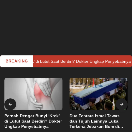
rek’ di Lutut Saat Berdiri? Dokter Ungkap Penyebabnya
BREAKING
Dua 
Pernah Dengar Bunyi ‘Krek’
Dua Tentara Israel Tewas
di Lutut Saat Berdiri? Dokter
dan Tujuh Lainnya Luka
Ungkap Penyebabnya
Terkena Jebakan Bom di
Hukum Kriminal
,
Utama
Kamis, 10 Februari 2022
Lebanon