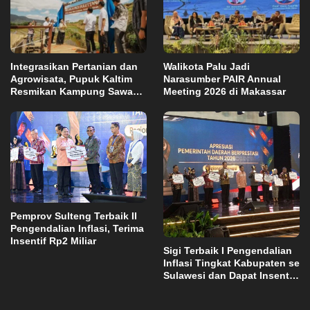
Integrasikan Pertanian dan
Walikota Palu Jadi
Agrowisata, Pupuk Kaltim
Narasumber PAIR Annual
Resmikan Kampung Sawah
Meeting 2026 di Makassar
Abadi di Bulutana Sulsel
Pemprov Sulteng Terbaik II
Pengendalian Inflasi, Terima
Insentif Rp2 Miliar
Sigi Terbaik I Pengendalian
Inflasi Tingkat Kabupaten se
Sulawesi dan Dapat Insentif
Rp3 Miliar