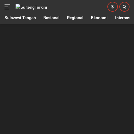
Sulawesi Tengah
Nasional
Regional
Ekonomi
Internasio
Langsung
ke
konten