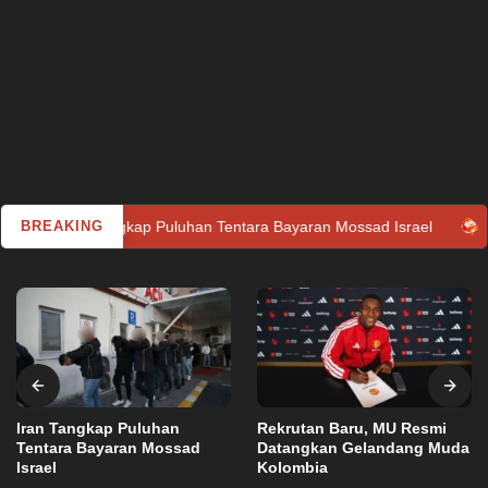
n Tangkap Puluhan Tentara Bayaran Mossad Israel
BREAKING
Rekrutan
Iran Tangkap Puluhan
Rekrutan Baru, MU Resmi
Tentara Bayaran Mossad
Datangkan Gelandang Muda
Israel
Kolombia
Utama
Selasa, 20 Juni 2023