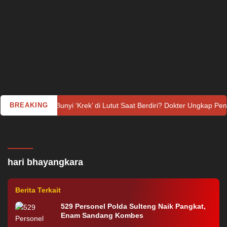
ah Dengar Bunyi ‘Krek’ di Lutut Saat Berdiri? Dokter Ungkap Penyeba
BREAKING
Utama
Rabu, 3 Juli 2024
Polda Sulteng Serahkan Hadiah Lomba Hari
Bhayangkara ke 78, Berikut
hari bhayangkara
Pemenangnya…
Berita Terkait
529 Personel Polda Sulteng Naik Pangkat,
Enam Sandang Kombes