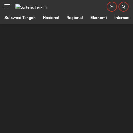
Sulawesi Tengah
Nasional
Regional
Ekonomi
Internasio
Langsung
ke
konten