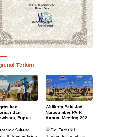
ional Terkini
grasikan
Walikota Palu Jadi
tanian dan
Narasumber PAIR
owisata, Pupuk
Annual Meeting 2026
tim Resmikan
di Makassar
pung Sawah
di di Bulutana