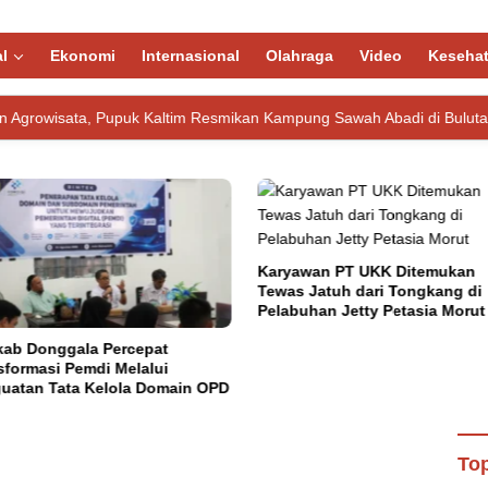
l
Ekonomi
Internasional
Olahraga
Video
Keseha
puk Kaltim Resmikan Kampung Sawah Abadi di Bulutana Sulsel
Karyawan PT UKK Ditemukan
Tewas Jatuh dari Tongkang di
Pelabuhan Jetty Petasia Morut
ab Donggala Percepat
sformasi Pemdi Melalui
uatan Tata Kelola Domain OPD
n Pom TNI Razia Tempat Hiburan
Top