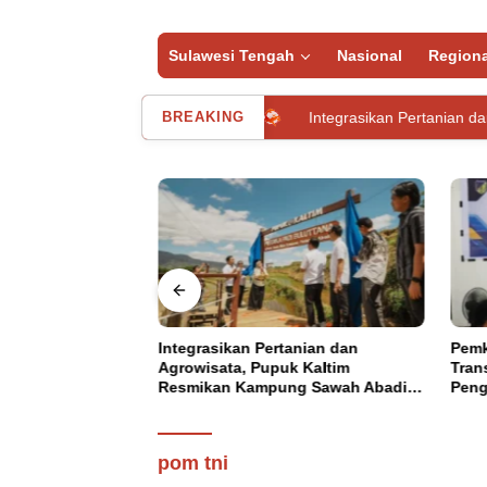
Sulawesi Tengah
Nasional
Regiona
manya di Baubau
BREAKING
Integrasikan Pertanian dan Agrowisata, Pu
esia Perkuat
Integrasikan Pertanian dan
Pemk
n Ciptakan
Agrowisata, Pupuk Kaltim
Tran
Utama
alui Restoran
Resmikan Kampung Sawah Abadi
Selasa, 17 Desember 2024
Peng
ubau
di Bulutana Sulsel
Propam Polda Sulteng da
Malam di Palu
pom tni