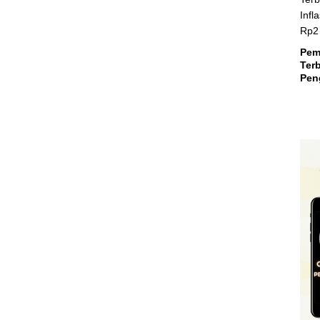
Suls
Pem
Terb
Peng
Teri
Mili