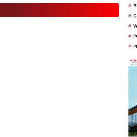
B
G
W
P
P