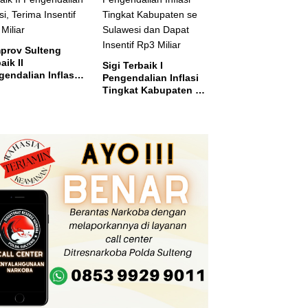
el
prov Sulteng
aik II
Sigi Terbaik I
endalian Inflasi,
Pengendalian Inflasi
ma Insentif Rp2
Tingkat Kabupaten se
ar
Sulawesi dan Dapat
Insentif Rp3 Miliar