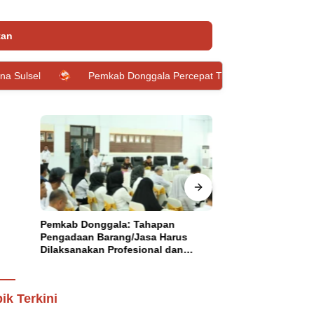
tan
Pemkab Donggala Percepat Transformasi Pemdi Melalui Penguatan 
Pemkab Donggala: Tahapan
Kunjungi Desa Mi
Pengadaan Barang/Jasa Harus
Anwar Ingin Past
Dilaksanakan Profesional dan
Daerah yang Tert
Transparan
ik Terkini