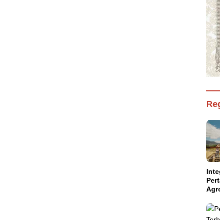
Reg
Inte
Per
Agr
Kal
Kam
Aba